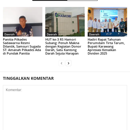
Daerah
Daerah
Daerah
Panitia Pilkades
HUT ke-3 RS Hamori
Hadiri Rapat Tahunan
Sadawarna Resmi
Subang: Penuh Makna
Perumdam Tirta Tarum,
Dilantik, Samsuri Sugada
dengan Kegiatan Donor
Bupati Karawang
ST: Amanah Pilkades Ada
Darah, Satu Kantong
Apresiasi Kenaikan
di Pundak Panitia
Darah Sejuta Harapan
Dividen 2025
TINGGALKAN KOMENTAR