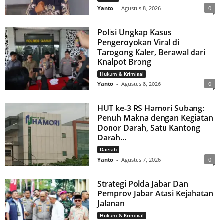
Yanto
-
Agustus 8, 2026
0
Polisi Ungkap Kasus
Pengeroyokan Viral di
Tarogong Kaler, Berawal dari
Knalpot Brong
Hukum & Kriminal
Yanto
-
Agustus 8, 2026
0
HUT ke-3 RS Hamori Subang:
Penuh Makna dengan Kegiatan
Donor Darah, Satu Kantong
Darah...
Daerah
Yanto
-
Agustus 7, 2026
0
Strategi Polda Jabar Dan
Pemprov Jabar Atasi Kejahatan
Jalanan
Hukum & Kriminal