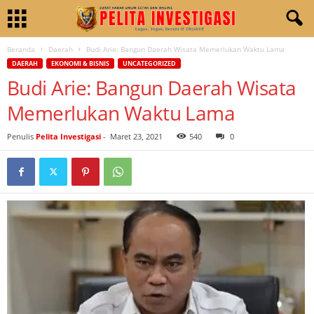
Beranda
Daerah
Budi Arie: Bangun Daerah Wisata Memerlukan Waktu Lama
DAERAH
EKONOMI & BISNIS
UNCATEGORIZED
Budi Arie: Bangun Daerah Wisata
Memerlukan Waktu Lama
Penulis
Pelita Investigasi
-
Maret 23, 2021
540
0