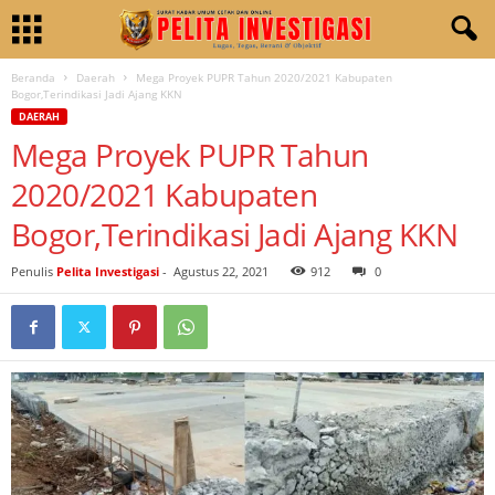
Beranda
Daerah
Mega Proyek PUPR Tahun 2020/2021 Kabupaten
Bogor,Terindikasi Jadi Ajang KKN
DAERAH
Mega Proyek PUPR Tahun
2020/2021 Kabupaten
Bogor,Terindikasi Jadi Ajang KKN
Penulis
Pelita Investigasi
-
Agustus 22, 2021
912
0