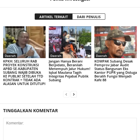
ARTIKEL TERKAIT
DARI PENULIS
Daerah
Daerah
Daerah
KPKH: SELURUH RAB
Jangan Hanya Berani
KOMPAK Subang Desak
PROYEK KONSTRUKSI
Berpidato, Beranilah
Pemprov Jabar Audit
APBD SE-KABUPATEN
Menempuh Jalur Hukum!
Status Bangunan Eks
SUBANG WAJIB DIBUKA
Iqbal Maulana Tagih
Kantor PUPR yang Diduga
KE PUBLIK! SETELAH TTD
Integritas Pejabat Publik
Beralih Fungsi Menjadi
KONTRAK = TIDAK ADA
Subang
Kafe 88
ALASAN UNTUK DITUTUPI
TINGGALKAN KOMENTAR