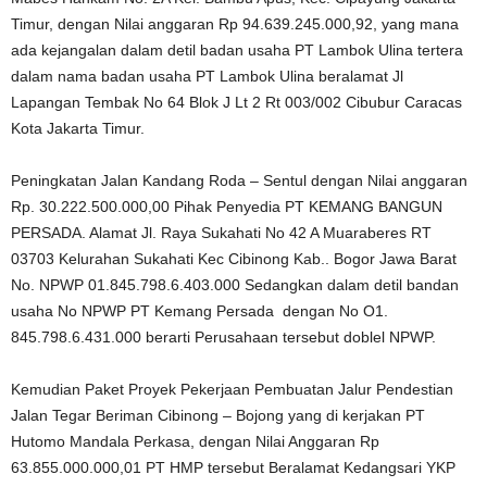
Timur, dengan Nilai anggaran Rp 94.639.245.000,92, yang mana
ada kejangalan dalam detil badan usaha PT Lambok Ulina tertera
dalam nama badan usaha PT Lambok Ulina beralamat Jl
Lapangan Tembak No 64 Blok J Lt 2 Rt 003/002 Cibubur Caracas
Kota Jakarta Timur.
Peningkatan Jalan Kandang Roda – Sentul dengan Nilai anggaran
Rp. 30.222.500.000,00 Pihak Penyedia PT KEMANG BANGUN
PERSADA. Alamat Jl. Raya Sukahati No 42 A Muaraberes RT
03703 Kelurahan Sukahati Kec Cibinong Kab.. Bogor Jawa Barat
No. NPWP 01.845.798.6.403.000 Sedangkan dalam detil bandan
usaha No NPWP PT Kemang Persada dengan No O1.
845.798.6.431.000 berarti Perusahaan tersebut doblel NPWP.
Kemudian Paket Proyek Pekerjaan Pembuatan Jalur Pendestian
Jalan Tegar Beriman Cibinong – Bojong yang di kerjakan PT
Hutomo Mandala Perkasa, dengan Nilai Anggaran Rp
63.855.000.000,01 PT HMP tersebut Beralamat Kedangsari YKP