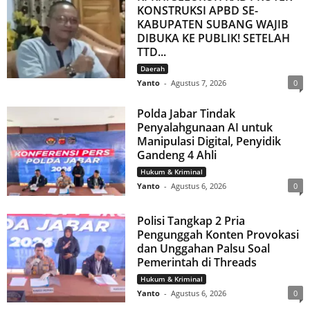
KONSTRUKSI APBD SE-
KABUPATEN SUBANG WAJIB
DIBUKA KE PUBLIK! SETELAH
TTD...
Daerah
Yanto
-
Agustus 7, 2026
0
Polda Jabar Tindak
Penyalahgunaan AI untuk
Manipulasi Digital, Penyidik
Gandeng 4 Ahli
Hukum & Kriminal
Yanto
-
Agustus 6, 2026
0
Polisi Tangkap 2 Pria
Pengunggah Konten Provokasi
dan Unggahan Palsu Soal
Pemerintah di Threads
Hukum & Kriminal
Yanto
-
Agustus 6, 2026
0