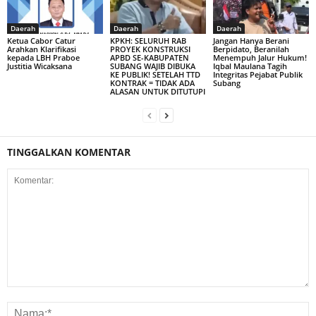
Daerah
Daerah
Daerah
Ketua Cabor Catur
KPKH: SELURUH RAB
Jangan Hanya Berani
Arahkan Klarifikasi
PROYEK KONSTRUKSI
Berpidato, Beranilah
kepada LBH Praboe
APBD SE-KABUPATEN
Menempuh Jalur Hukum!
Justitia Wicaksana
SUBANG WAJIB DIBUKA
Iqbal Maulana Tagih
KE PUBLIK! SETELAH TTD
Integritas Pejabat Publik
KONTRAK = TIDAK ADA
Subang
ALASAN UNTUK DITUTUPI
TINGGALKAN KOMENTAR