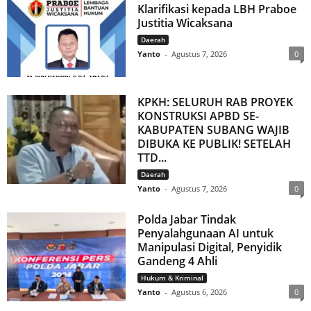
Klarifikasi kepada LBH Praboe
Justitia Wicaksana
Daerah
Yanto
-
Agustus 7, 2026
0
KPKH: SELURUH RAB PROYEK
KONSTRUKSI APBD SE-
KABUPATEN SUBANG WAJIB
DIBUKA KE PUBLIK! SETELAH
TTD...
Daerah
Yanto
-
Agustus 7, 2026
0
Polda Jabar Tindak
Penyalahgunaan AI untuk
Manipulasi Digital, Penyidik
Gandeng 4 Ahli
Hukum & Kriminal
Yanto
-
Agustus 6, 2026
0