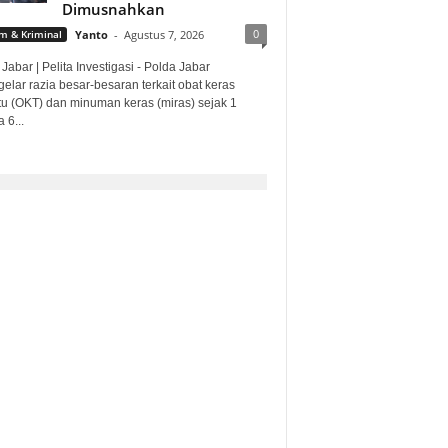
Dimusnahkan
0
 & Kriminal
Yanto
-
Agustus 7, 2026
Jabar | Pelita Investigasi - Polda Jabar
lar razia besar-besaran terkait obat keras
ntu (OKT) dan minuman keras (miras) sejak 1
 6...