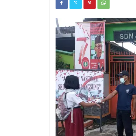
I
G
A
S
I