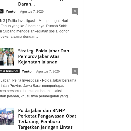
Darah...
0
ah
Yanto
-
Agustus 7, 2026
G | Pelita Investigasi – Memperingati Hari
 Tahun yang ke-3 berdirinya, Rumah Sakit
i Subang menggelar kegiatan sosial donor
 bekerja sama dengan...
Strategi Polda Jabar Dan
Pemprov Jabar Atasi
Kejahatan Jalanan
0
 & Kriminal
Yanto
-
Agustus 7, 2026
Jabar | Pelita Investigasi - Polda Jabar bersama
intah Provinsi Jawa Barat mempertegas
men bersama dalam memberantas aksi
atan jalanan, khususnya pembegalan yang...
Polda Jabar dan BNNP
Perketat Pengawasan Obat
Terlarang, Pemburu
Targetkan Jaringan Lintas