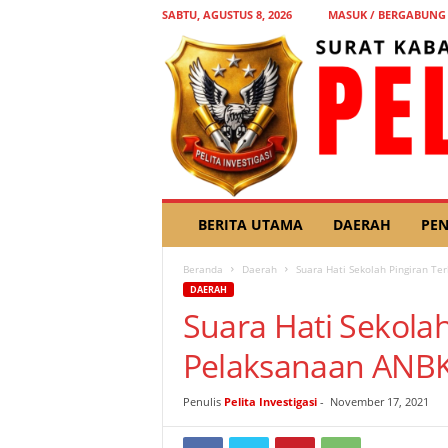
SABTU, AGUSTUS 8, 2026
MASUK / BERGABUNG
P
BERITA UTAMA
DAERAH
PEN
E
L
Beranda
Daerah
Suara Hati Sekolah Pingiran T
I
DAERAH
T
Suara Hati Sekola
A
I
Pelaksanaan ANB
N
V
E
Penulis
Pelita Investigasi
-
November 17, 2021
S
T