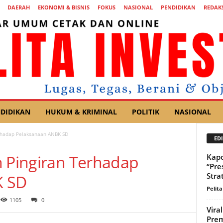
DAERAH
EKONOMI & BISNIS
FOKUS
NASIONAL
PENDIDIKAN
REDAKS
DIDIKAN
HUKUM & KRIMINAL
POLITIK
NASIONAL
erhadap Pelaksanaan ANBK SD
EDI
h Pingiran Terhadap
Kapo
“Pre
Stra
K SD
Pelita
1105
0
Vira
Prem