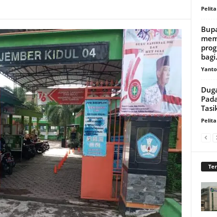
Pelita
Bupa
mema
prog
bagi.
Yanto
Dug
Pada
Tasi
Pelita
Te