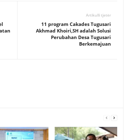
Artikulli tjetër
el
11 program Cakades Tugusari
atan
Akhmad Khoiri,SH adalah Solusi
Perubahan Desa Tugusari
Berkemajuan