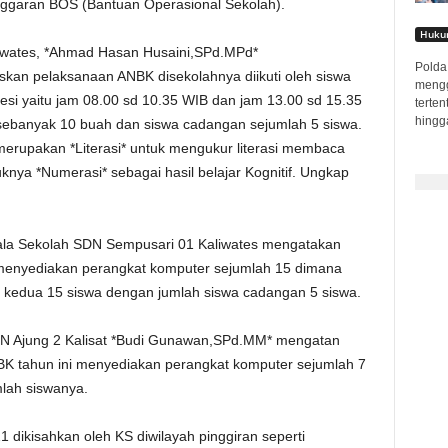
nggaran BOS (Bantuan Operasional Sekolah).
Hukum
iwates, *Ahmad Hasan Husaini,SPd.MPd*
Polda 
laskan pelaksanaan ANBK disekolahnya diikuti oleh siswa
mengge
sesi yaitu jam 08.00 sd 10.35 WIB dan jam 13.00 sd 15.35
terte
hingga
ebanyak 10 buah dan siswa cadangan sejumlah 5 siswa.
erupakan *Literasi* untuk mengukur literasi membaca
nya *Numerasi* sebagai hasil belajar Kognitif. Ungkap
pala Sekolah SDN Sempusari 01 Kaliwates mengatakan
enyediakan perangkat komputer sejumlah 15 dimana
si kedua 15 siswa dengan jumlah siswa cadangan 5 siswa.
SDN Ajung 2 Kalisat *Budi Gunawan,SPd.MM* mengatan
K tahun ini menyediakan perangkat komputer sejumlah 7
lah siswanya.
dikisahkan oleh KS diwilayah pinggiran seperti