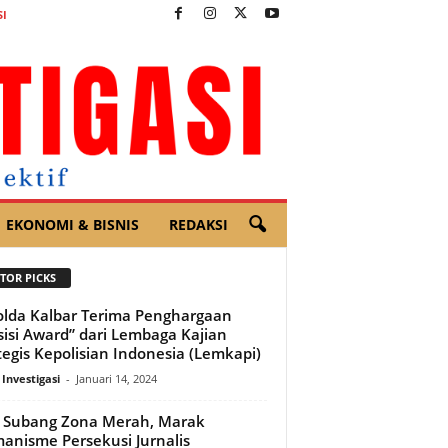
I
EKONOMI & BISNIS
REDAKSI
TOR PICKS
lda Kalbar Terima Penghargaan
sisi Award” dari Lembaga Kajian
tegis Kepolisian Indonesia (Lemkapi)
 Investigasi
-
Januari 14, 2024
l Subang Zona Merah, Marak
anisme Persekusi Jurnalis