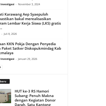
 Investigasi
-
November 3, 2024
ti Karawang Aep Syaepuloh
stikan bakal merealisasikan
ram Lembar Kerja Siswa (LKS) gratis
..
-
Juli 8, 2026
aan KKN Pokja Dengan Penyedia
 Paket Satker Diskopukmindag Kab
kmalaya
 Investigasi
-
Januari 29, 2026
rbaru
HUT ke-3 RS Hamori
Subang: Penuh Makna
dengan Kegiatan Donor
Darah, Satu Kantong