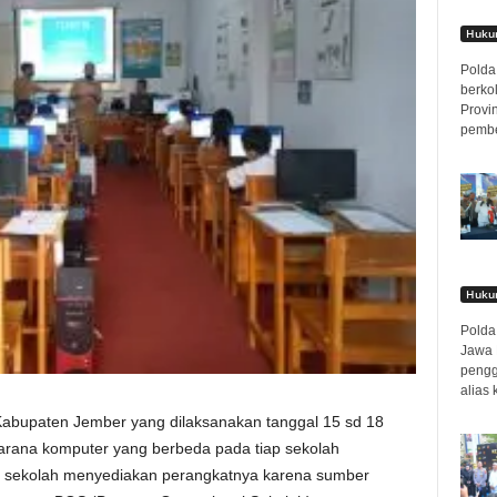
Hukum
Polda 
berko
Provi
pembe
Hukum
Polda 
Jawa 
pengg
alias 
Kabupaten Jember yang dilaksanakan tanggal 15 sd 18
arana komputer yang berbeda pada tiap sekolah
 sekolah menyediakan perangkatnya karena sumber