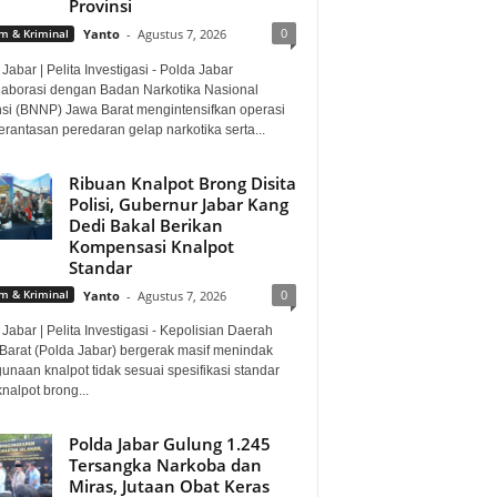
Provinsi
0
 & Kriminal
Yanto
-
Agustus 7, 2026
Jabar | Pelita Investigasi - Polda Jabar
laborasi dengan Badan Narkotika Nasional
nsi (BNNP) Jawa Barat mengintensifkan operasi
rantasan peredaran gelap narkotika serta...
Ribuan Knalpot Brong Disita
Polisi, Gubernur Jabar Kang
Dedi Bakal Berikan
Kompensasi Knalpot
Standar
0
 & Kriminal
Yanto
-
Agustus 7, 2026
Jabar | Pelita Investigasi - Kepolisian Daerah
Barat (Polda Jabar) bergerak masif menindak
unaan knalpot tidak sesuai spesifikasi standar
knalpot brong...
Polda Jabar Gulung 1.245
Tersangka Narkoba dan
Miras, Jutaan Obat Keras