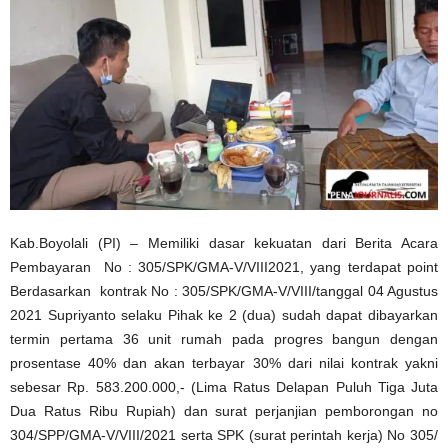
Kab.Boyolali (PI) – Memiliki dasar kekuatan dari Berita Acara
Pembayaran No : 305/SPK/GMA-V/VIII2021, yang terdapat point
Berdasarkan kontrak No : 305/SPK/GMA-V/VIII/tanggal 04 Agustus
2021 Supriyanto selaku Pihak ke 2 (dua) sudah dapat dibayarkan
termin pertama 36 unit rumah pada progres bangun dengan
prosentase 40% dan akan terbayar 30% dari nilai kontrak yakni
sebesar Rp. 583.200.000,- (Lima Ratus Delapan Puluh Tiga Juta
Dua Ratus Ribu Rupiah) dan surat perjanjian pemborongan no
304/SPP/GMA-V/VIII/2021 serta SPK (surat perintah kerja) No 305/