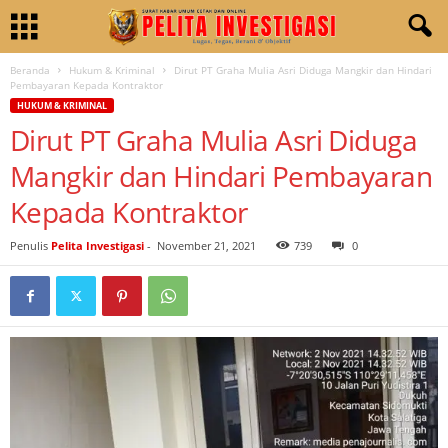
Beranda
Hukum & Kriminal
Dirut PT Graha Mulia Asri Diduga Mangkir dan Hindari
Pembayaran Kepada Kontraktor
HUKUM & KRIMINAL
Dirut PT Graha Mulia Asri Diduga
Mangkir dan Hindari Pembayaran
Kepada Kontraktor
Penulis
Pelita Investigasi
-
November 21, 2021
739
0