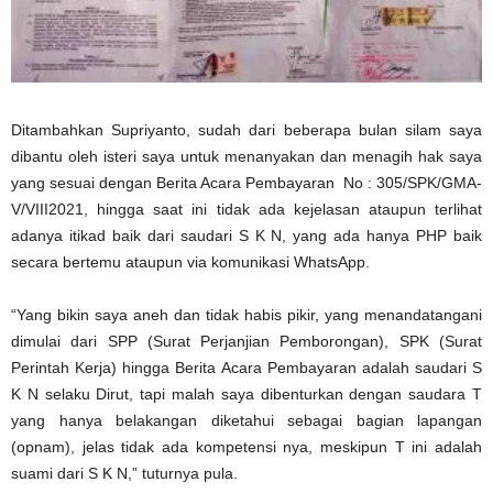
Ditambahkan Supriyanto, sudah dari beberapa bulan silam saya
dibantu oleh isteri saya untuk menanyakan dan menagih hak saya
yang sesuai dengan Berita Acara Pembayaran No : 305/SPK/GMA-
V/VIII2021, hingga saat ini tidak ada kejelasan ataupun terlihat
adanya itikad baik dari saudari S K N, yang ada hanya PHP baik
secara bertemu ataupun via komunikasi WhatsApp.
“Yang bikin saya aneh dan tidak habis pikir, yang menandatangani
dimulai dari SPP (Surat Perjanjian Pemborongan), SPK (Surat
Perintah Kerja) hingga Berita Acara Pembayaran adalah saudari S
K N selaku Dirut, tapi malah saya dibenturkan dengan saudara T
yang hanya belakangan diketahui sebagai bagian lapangan
(opnam), jelas tidak ada kompetensi nya, meskipun T ini adalah
suami dari S K N,” tuturnya pula.