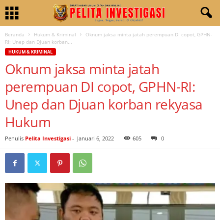
Beranda
Hukum & Kriminal
Oknum jaksa minta jatah perempuan DI copot, GPHN-
RI: Unep dan Djuan korban...
HUKUM & KRIMINAL
Oknum jaksa minta jatah
perempuan DI copot, GPHN-RI:
Unep dan Djuan korban rekyasa
Hukum
Penulis
Pelita Investigasi
-
Januari 6, 2022
605
0