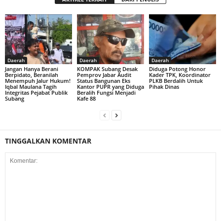
Daerah
Daerah
Daerah
Jangan Hanya Berani
KOMPAK Subang Desak
Diduga Potong Honor
Berpidato, Beranilah
Pemprov Jabar Audit
Kader TPK, Koordinator
Menempuh Jalur Hukum!
Status Bangunan Eks
PLKB Berdalih Untuk
Iqbal Maulana Tagih
Kantor PUPR yang Diduga
Pihak Dinas
Integritas Pejabat Publik
Beralih Fungsi Menjadi
Subang
Kafe 88
TINGGALKAN KOMENTAR