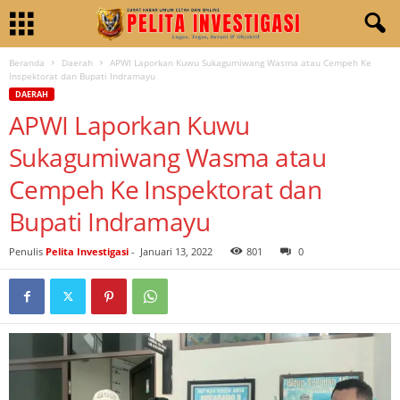
Beranda
Daerah
APWI Laporkan Kuwu Sukagumiwang Wasma atau Cempeh Ke
Inspektorat dan Bupati Indramayu
DAERAH
APWI Laporkan Kuwu
Sukagumiwang Wasma atau
Cempeh Ke Inspektorat dan
Bupati Indramayu
Penulis
Pelita Investigasi
-
Januari 13, 2022
801
0