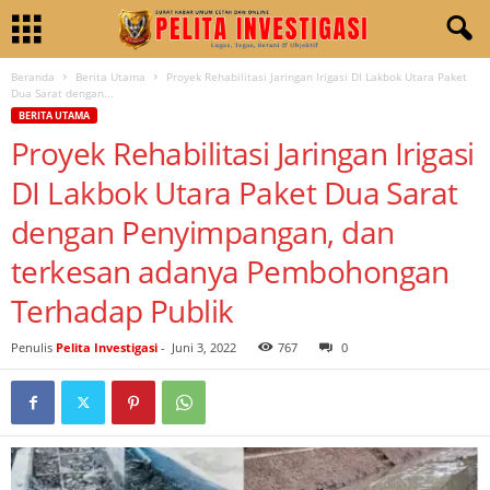
Beranda
Berita Utama
Proyek Rehabilitasi Jaringan Irigasi DI Lakbok Utara Paket
Dua Sarat dengan...
BERITA UTAMA
Proyek Rehabilitasi Jaringan Irigasi
DI Lakbok Utara Paket Dua Sarat
dengan Penyimpangan, dan
terkesan adanya Pembohongan
Terhadap Publik
Penulis
Pelita Investigasi
-
Juni 3, 2022
767
0