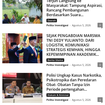
Terjun Langsung ke
Masyarakat: Tampung Aspirasi,
Rancang Pembangunan
Berdasarkan Suara...
Daerah
Pelita Investigasi
-
Agustus 5, 2026
0
SEJAK PENGABDIAN MARSMA
TNI DEDY YULIANTO: DARI
LOGISTIK, KOMUNIKASI
STRATEGIS KEMHAN, HINGGA
KEPEMIMPINAN AKADEMIK...
Berita Utama
Pelita Investigasi
-
Agustus 5, 2026
0
Polisi Ungkap Kasus Narkotika,
Psikotropika dan Peredaran
Obat- Obatan Tanpa Izin
Periode pertengahan...
Hukum & Kriminal
Pelita Investigasi
-
Agustus 5, 2026
0