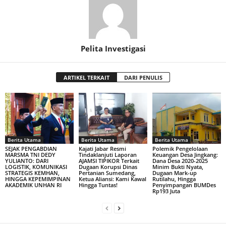
Pelita Investigasi
ARTIKEL TERKAIT
DARI PENULIS
Berita Utama
Berita Utama
Berita Utama
SEJAK PENGABDIAN
Kajati Jabar Resmi
Polemik Pengelolaan
MARSMA TNI DEDY
Tindaklanjuti Laporan
Keuangan Desa Jingkang:
YULIANTO: DARI
AJAMSI TIPIKOR Terkait
Dana Desa 2020-2025
LOGISTIK, KOMUNIKASI
Dugaan Korupsi Dinas
Minim Bukti Nyata,
STRATEGIS KEMHAN,
Pertanian Sumedang,
Dugaan Mark-up
HINGGA KEPEMIMPINAN
Ketua Aliansi: Kami Kawal
Rutilahu, Hingga
AKADEMIK UNHAN RI
Hingga Tuntas!
Penyimpangan BUMDes
Rp193 Juta