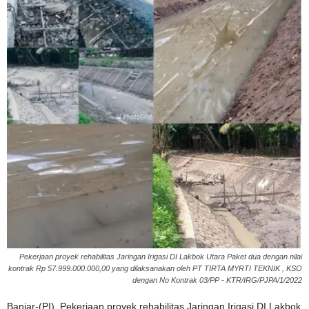
Pekerjaan proyek rehabilitas Jaringan Irigasi DI Lakbok Utara Paket dua dengan nilai
kontrak Rp 57.999.000.000,00 yang dilaksanakan oleh PT TIRTA MYRTI TEKNIK , KSO
dengan No Kontrak 03/PP - KTR/IRG/PJPA/1/2022
Banjar-(PI). Pekerjaan proyek rehabilitas Jaringan Irigasi DI Lakbok