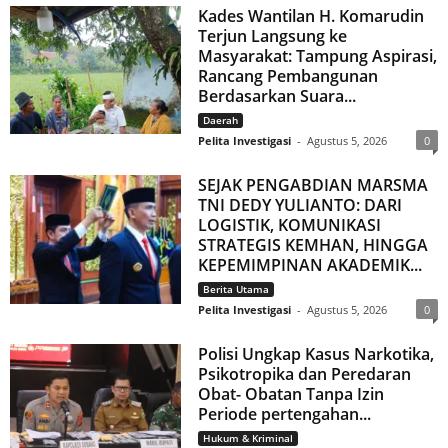
Kades Wantilan H. Komarudin
Terjun Langsung ke
Masyarakat: Tampung Aspirasi,
Rancang Pembangunan
Berdasarkan Suara...
Daerah
Pelita Investigasi
-
Agustus 5, 2026
0
SEJAK PENGABDIAN MARSMA
TNI DEDY YULIANTO: DARI
LOGISTIK, KOMUNIKASI
STRATEGIS KEMHAN, HINGGA
KEPEMIMPINAN AKADEMIK...
Berita Utama
Pelita Investigasi
-
Agustus 5, 2026
0
Polisi Ungkap Kasus Narkotika,
Psikotropika dan Peredaran
Obat- Obatan Tanpa Izin
Periode pertengahan...
Hukum & Kriminal