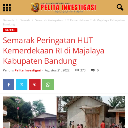
Beranda
Daerah
Semarak Peringatan HUT Kemerdekaan RI di Majalaya Kabupaten
Bandung
DAERAH
Semarak Peringatan HUT
Kemerdekaan RI di Majalaya
Kabupaten Bandung
Penulis
Pelita Investigasi
-
Agustus 21, 2022
373
0