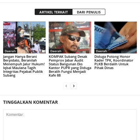
ARTIKEL TERKAIT
DARI PENULIS
Daerah
Daerah
Daerah
Jangan Hanya Berani
KOMPAK Subang Desak
Diduga Potong Honor
Berpidato, Beranilah
Pemprov Jabar Audit
Kader TPK, Koordinator
Menempuh Jalur Hukum!
Status Bangunan Eks
PLKB Berdalih Untuk
Iqbal Maulana Tagih
Kantor PUPR yang Diduga
Pihak Dinas
Integritas Pejabat Publik
Beralih Fungsi Menjadi
Subang
Kafe 88
TINGGALKAN KOMENTAR