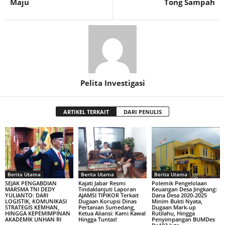
Maju
Tong Sampah
Pelita Investigasi
ARTIKEL TERKAIT
DARI PENULIS
Berita Utama
Berita Utama
Berita Utama
SEJAK PENGABDIAN
Kajati Jabar Resmi
Polemik Pengelolaan
MARSMA TNI DEDY
Tindaklanjuti Laporan
Keuangan Desa Jingkang:
YULIANTO: DARI
AJAMSI TIPIKOR Terkait
Dana Desa 2020-2025
LOGISTIK, KOMUNIKASI
Dugaan Korupsi Dinas
Minim Bukti Nyata,
STRATEGIS KEMHAN,
Pertanian Sumedang,
Dugaan Mark-up
HINGGA KEPEMIMPINAN
Ketua Aliansi: Kami Kawal
Rutilahu, Hingga
AKADEMIK UNHAN RI
Hingga Tuntas!
Penyimpangan BUMDes