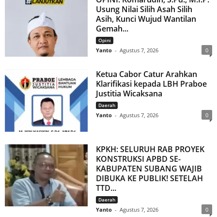
Usung Nilai Silih Asah Silih
Asih, Kunci Wujud Wantilan
Gemah...
Opini
Yanto
-
Agustus 7, 2026
0
Ketua Cabor Catur Arahkan
Klarifikasi kepada LBH Praboe
Justitia Wicaksana
Daerah
Yanto
-
Agustus 7, 2026
0
KPKH: SELURUH RAB PROYEK
KONSTRUKSI APBD SE-
KABUPATEN SUBANG WAJIB
DIBUKA KE PUBLIK! SETELAH
TTD...
Daerah
Yanto
-
Agustus 7, 2026
0