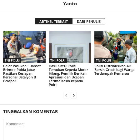
Yanto
ARTIKEL TERKAIT
DARI PENULIS
TNI-POLRI
TNI-POLRI
TNI-POLRI
Gelar Pasukan : Dansat
Hasil KRYD Polisi
Polisi Distribusikan Air
Brimob Polda Jabar
Temukan Sepeda Motor
Bersih Gratis bagi Warga
Pastikan Kesiapan
Hilang, Pemilik Berikan
Terdampak Kemarau
Personel Batalyon B
Apresiasi dan Ucapan
Pelopor
Terima Kasih kepada
Polri
TINGGALKAN KOMENTAR