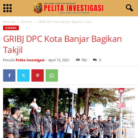
Beranda
Daerah
GRIBJ DPC Kota Banjar Bagikan Takjil
DAERAH
GRIBJ DPC Kota Banjar Bagikan
Takjil
Penulis
Pelita Investigasi
-
April 15, 2021
782
0