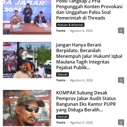
Polisi Tangkap 2 Pria
Pengunggah Konten Provokasi
dan Unggahan Palsu Soal
Pemerintah di Threads
Hukum & Kriminal
Yanto
-
Agustus 6, 2026
0
Jangan Hanya Berani
Berpidato, Beranilah
Menempuh Jalur Hukum! Iqbal
Maulana Tagih Integritas
Pejabat Publik...
Daerah
Yanto
-
Agustus 6, 2026
0
KOMPAK Subang Desak
Pemprov Jabar Audit Status
Bangunan Eks Kantor PUPR
yang Diduga Beralih...
Daerah
Yanto
-
Agustus 6, 2026
0