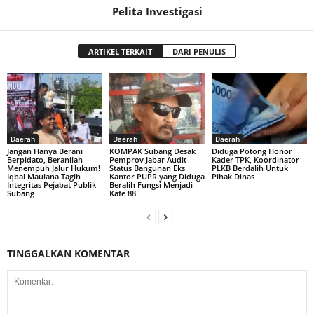
Pelita Investigasi
ARTIKEL TERKAIT
DARI PENULIS
Daerah
Daerah
Daerah
Jangan Hanya Berani
KOMPAK Subang Desak
Diduga Potong Honor
Berpidato, Beranilah
Pemprov Jabar Audit
Kader TPK, Koordinator
Menempuh Jalur Hukum!
Status Bangunan Eks
PLKB Berdalih Untuk
Iqbal Maulana Tagih
Kantor PUPR yang Diduga
Pihak Dinas
Integritas Pejabat Publik
Beralih Fungsi Menjadi
Subang
Kafe 88
TINGGALKAN KOMENTAR