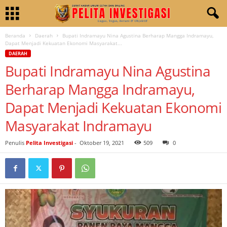
Beranda
Daerah
Bupati Indramayu Nina Agustina Berharap Mangga Indramayu,
Dapat Menjadi Kekuatan Ekonomi Masyarakat...
DAERAH
Bupati Indramayu Nina Agustina
Berharap Mangga Indramayu,
Dapat Menjadi Kekuatan Ekonomi
Masyarakat Indramayu
Penulis
Pelita Investigasi
-
Oktober 19, 2021
509
0