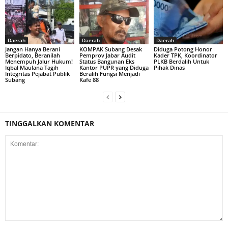
Daerah
Daerah
Daerah
Jangan Hanya Berani
KOMPAK Subang Desak
Diduga Potong Honor
Berpidato, Beranilah
Pemprov Jabar Audit
Kader TPK, Koordinator
Menempuh Jalur Hukum!
Status Bangunan Eks
PLKB Berdalih Untuk
Iqbal Maulana Tagih
Kantor PUPR yang Diduga
Pihak Dinas
Integritas Pejabat Publik
Beralih Fungsi Menjadi
Subang
Kafe 88
TINGGALKAN KOMENTAR