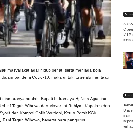
Daer
SUBAN
Cipeu
M.I.P
menden
ajak masyarakat agar hidup sehat, serta menjaga pola
h dalam pandemi Covid-19, maka untuk itu selalu mentaati
Berit
t diantaranya adalah, Bupati Indramayu Hj Nina Agustina,
Jakart
ol Inf Teguh Wibowo dan Mayor Inf Ruhiyat, Kapolres dan
Unive
arif dan Kompol Galih Wardani, Ketua Persit KCK
merup
 Fani Teguh Wibowo, beserta para pengurus.
kepem
terha