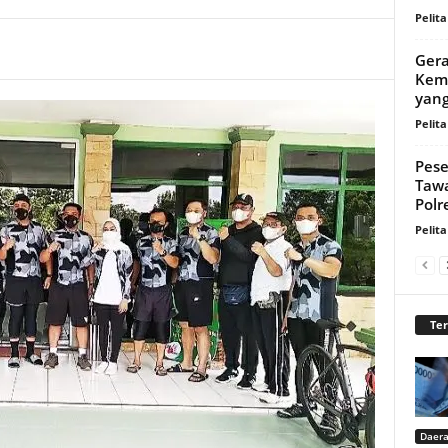
Pelita
Gera
Kemb
yang
Pelita
Pese
Taw
Polr
Pelita
Te
Daer