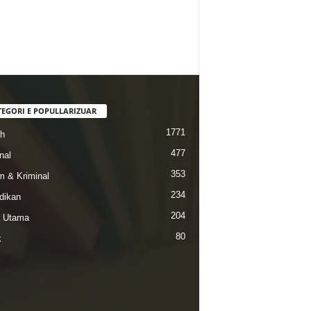
TEGORI E POPULLARIZUAR
1771
ah
477
nal
353
 & Kriminal
234
dikan
204
a Utama
80
k