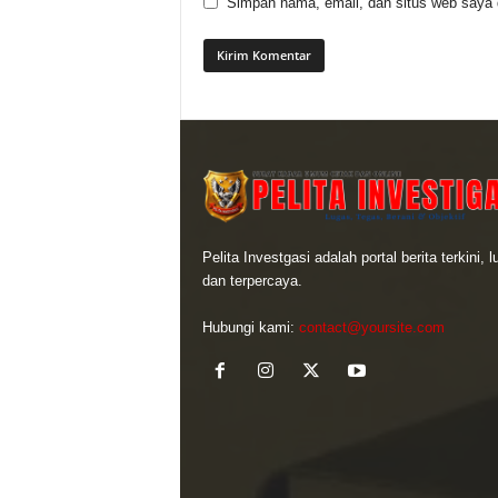
Simpan nama, email, dan situs web saya di
Pelita Investgasi adalah portal berita terkini, 
dan terpercaya.
Hubungi kami:
contact@yoursite.com