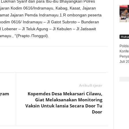
Lukman Syarif dan para Ibu-ibu Bhayangkari Polres
ajaran Kodim 0616/Indramayu, Kabag, Kasat, Jajaran
 Camat Jajaran Pemda Indramayu.1.R
ombongan peserta
kodim 0616/ Indramayu – Jl Gatot Subroto – Bunderan
Lobener – Jl Teluk Agung – Jl Kebulen – Jl Jatisawit
mayu., “(Prapto /Tonggol).
Hukum
Polda
Konfe
Penya
Juli 2
Artikulli tjetër
gram
Kopemdes Desa Mekarsari Cilawu,
Giat Melaksanakan Monitoring
Vaksin Untuk lansia Secara Door Tu
Door