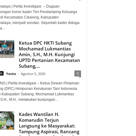
malaya | Pelita Investigasi – Dugaan
ongan honor kader Tim Pendamping Keluarga
 di Kecamatan Cikalong, Kabupaten
malaya, menjadi sorotan. Sejumlah kader diduga
a...
Ketua DPC HKTI Subang
Mochamad Lukmantias
Amin, S.H., M.H. Kunjungi
UPTD Pertanian Kecamatan
Subang,...
0
ah
Yanto
-
Agustus 5, 2026
G | Pelita Investigasi – Ketua Dewan Pimpinan
g (DPC) Himpunan Kerukunan Tani Indonesia
) Kabupaten Subang, Mochamad Lukmantias
 S.H., M.H., melakukan kunjungan...
Kades Wantilan H.
Komarudin Terjun
Langsung ke Masyarakat:
Tampung Aspirasi, Rancang