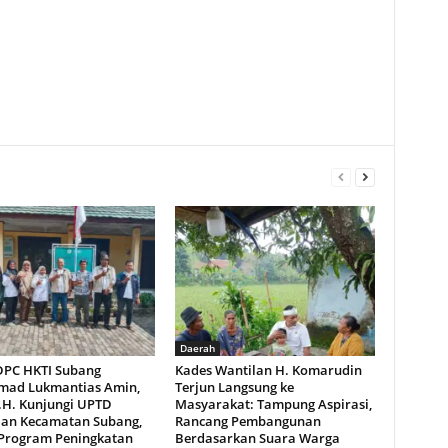
Daerah
DPC HKTI Subang
Kades Wantilan H. Komarudin
ad Lukmantias Amin,
Terjun Langsung ke
M.H. Kunjungi UPTD
Masyarakat: Tampung Aspirasi,
ian Kecamatan Subang,
Rancang Pembangunan
Program Peningkatan
Berdasarkan Suara Warga