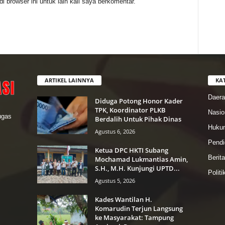
 browser ini untuk lain kali saya berkomentar.
ARTIKEL LAINNYA
KA
Daer
Diduga Potong Honor Kader
TPK, Koordinator PLKB
Nasio
lugas
Berdalih Untuk Pihak Dinas
Hukum
Agustus 6, 2026
Pendi
Ketua DPC HKTI Subang
Berit
Mochamad Lukmantias Amin,
S.H., M.H. Kunjungi UPTD...
Politi
Agustus 5, 2026
Kades Wantilan H.
Komarudin Terjun Langsung
ke Masyarakat: Tampung