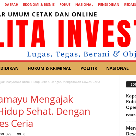
DAERAH
EKONOMI & BISNIS
FOKUS
NASIONAL
PENDIDIKAN
REDAKS
DIDIKAN
HUKUM & KRIMINAL
POLITIK
NASIONAL
ak Masyaraka untuk Hidup Sehat. Dengan Mengadakan Gowes Ceria
EDI
ramayu Mengajak
Kapo
Robb
Oper
Hidup Sehat. Dengan
Pelita
s Ceria
Menj
Desa
379
0