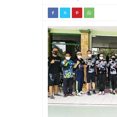
I
G
A
S
I