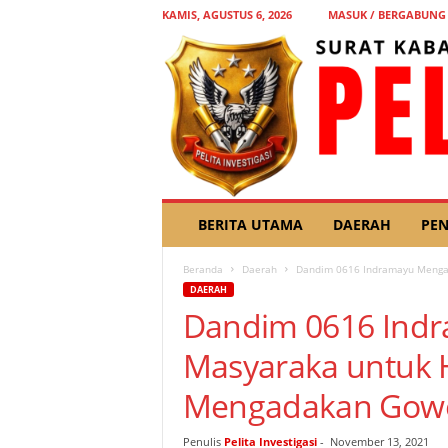
KAMIS, AGUSTUS 6, 2026
MASUK / BERGABUNG
P
BERITA UTAMA
DAERAH
PEN
E
L
Beranda
Daerah
Dandim 0616 Indramayu Mengaj
I
DAERAH
T
Dandim 0616 Ind
A
I
Masyaraka untuk 
N
V
Mengadakan Gowe
E
S
T
Penulis
Pelita Investigasi
-
November 13, 2021