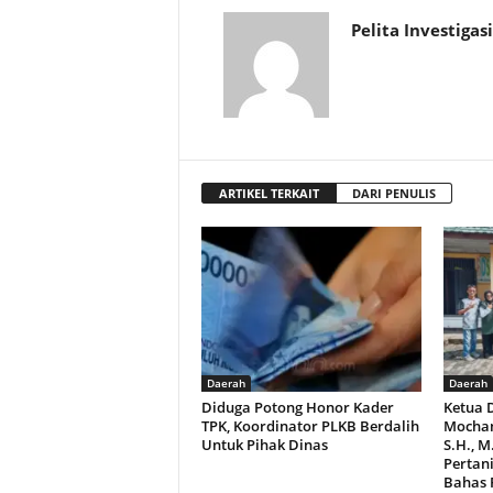
Pelita Investigasi
ARTIKEL TERKAIT
DARI PENULIS
Daerah
Daerah
Diduga Potong Honor Kader
Ketua 
TPK, Koordinator PLKB Berdalih
Mocham
Untuk Pihak Dinas
S.H., 
Pertan
Bahas 