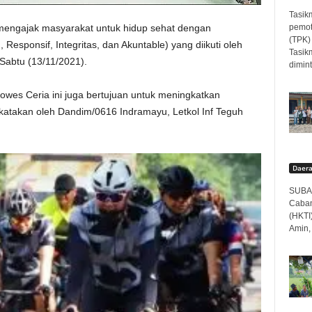
Tasik
pemot
engajak masyarakat untuk hidup sehat dengan
(TPK)
esponsif, Integritas, dan Akuntable) yang diikuti oleh
Tasik
Sabtu (13/11/2021).
dimint
wes Ceria ini juga bertujuan untuk meningkatkan
dikatakan oleh Dandim/0616 Indramayu, Letkol Inf Teguh
Daer
SUBAN
Caban
(HKTI
Amin,