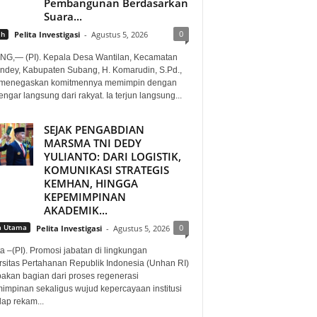
Pembangunan Berdasarkan
Suara...
0
ah
Pelita Investigasi
-
Agustus 5, 2026
G,— (PI). Kepala Desa Wantilan, Kecamatan
ndey, Kabupaten Subang, H. Komarudin, S.Pd.,
. menegaskan komitmennya memimpin dengan
gar langsung dari rakyat. Ia terjun langsung...
SEJAK PENGABDIAN
MARSMA TNI DEDY
YULIANTO: DARI LOGISTIK,
KOMUNIKASI STRATEGIS
KEMHAN, HINGGA
KEPEMIMPINAN
AKADEMIK...
0
a Utama
Pelita Investigasi
-
Agustus 5, 2026
a –(PI). Promosi jabatan di lingkungan
rsitas Pertahanan Republik Indonesia (Unhan RI)
akan bagian dari proses regenerasi
impinan sekaligus wujud kepercayaan institusi
dap rekam...