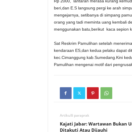
Rp 2000, lantaran merasa kurang kemudi
beri,dan E.S langsung pergi ke arah si
mengejarnya, setibanya di simpang pamu
orang yang tadi meminta uang kembali 
menggunakan batu,berikut kaca sepion ki
Sat Reskrim Pamulihan setelah menerima
kendaraan ES,dan kedua pelaku dapat di
kec.Cimanggung kab.Sumedang.Kini kedu
Pamulihan mengenai motif dari pengrusak
Artikulli paraprak
Kajati Jabar: Wartawan Bukan 
Ditakuti Atau Dijauhi