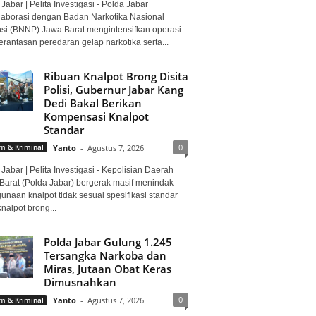
Jabar | Pelita Investigasi - Polda Jabar
laborasi dengan Badan Narkotika Nasional
nsi (BNNP) Jawa Barat mengintensifkan operasi
rantasan peredaran gelap narkotika serta...
Ribuan Knalpot Brong Disita
Polisi, Gubernur Jabar Kang
Dedi Bakal Berikan
Kompensasi Knalpot
Standar
0
 & Kriminal
Yanto
-
Agustus 7, 2026
Jabar | Pelita Investigasi - Kepolisian Daerah
Barat (Polda Jabar) bergerak masif menindak
unaan knalpot tidak sesuai spesifikasi standar
knalpot brong...
Polda Jabar Gulung 1.245
Tersangka Narkoba dan
Miras, Jutaan Obat Keras
Dimusnahkan
0
 & Kriminal
Yanto
-
Agustus 7, 2026