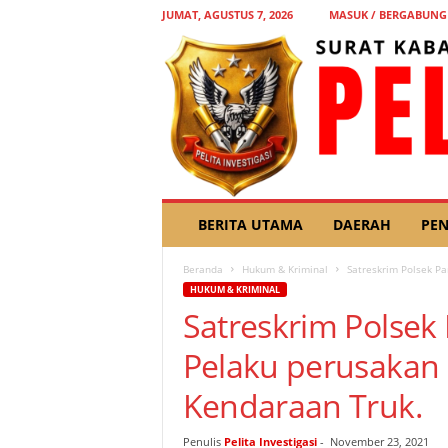
JUMAT, AGUSTUS 7, 2026
MASUK / BERGABUNG
P
BERITA UTAMA
DAERAH
PEN
E
L
Beranda
Hukum & Kriminal
Satreskrim Polsek P
I
HUKUM & KRIMINAL
T
Satreskrim Polse
A
I
Pelaku perusakan
N
V
Kendaraan Truk.
E
S
T
Penulis
Pelita Investigasi
-
November 23, 2021