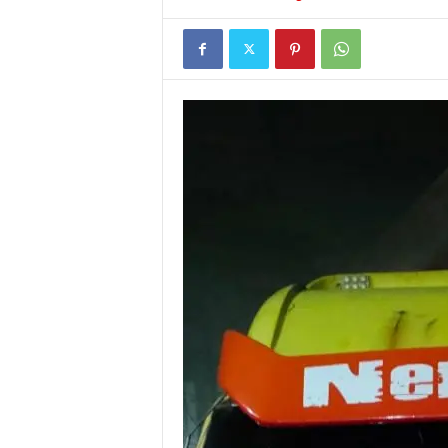
I
G
A
S
I