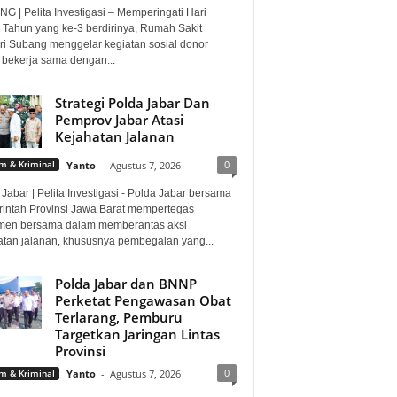
G | Pelita Investigasi – Memperingati Hari
 Tahun yang ke-3 berdirinya, Rumah Sakit
i Subang menggelar kegiatan sosial donor
 bekerja sama dengan...
Strategi Polda Jabar Dan
Pemprov Jabar Atasi
Kejahatan Jalanan
0
 & Kriminal
Yanto
-
Agustus 7, 2026
Jabar | Pelita Investigasi - Polda Jabar bersama
intah Provinsi Jawa Barat mempertegas
men bersama dalam memberantas aksi
atan jalanan, khususnya pembegalan yang...
Polda Jabar dan BNNP
Perketat Pengawasan Obat
Terlarang, Pemburu
Targetkan Jaringan Lintas
Provinsi
0
 & Kriminal
Yanto
-
Agustus 7, 2026