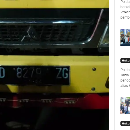
Polda 
berko
Provi
pembe
Hukum
Polda 
Jawa 
pengg
alias 
Hukum