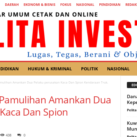
DAERAH
EKONOMI & BISNIS
FOKUS
NASIONAL
PENDIDIKAN
REDAK
DIDIKAN
HUKUM & KRIMINAL
POLITIK
NASIONAL
amulihan Amankan Dua Pelaku perusakan Kaca Dan Spion Kendaraan Truk.
EDI
k Pamulihan Amankan Dua
Dana
Kepe
 Kaca Dan Spion
Pelita
Kuwu
Mun
438
0
Pelita