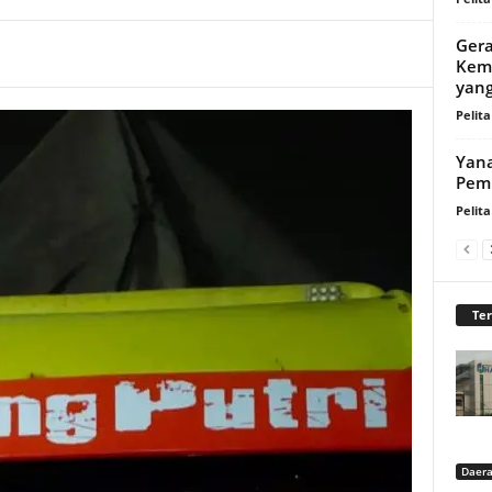
Gera
Kemb
yang
Pelita
Yana
Pem
Pelita
Te
Daer