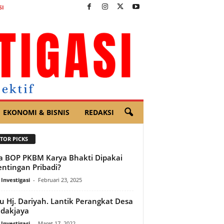
SI
EKONOMI & BISNIS
REDAKSI
TOR PICKS
 BOP PKBM Karya Bhakti Dipakai
ntingan Pribadi?
 Investigasi
-
Februari 23, 2025
 Hj. Dariyah. Lantik Perangkat Desa
dakjaya
 Investigasi
-
Maret 17, 2022