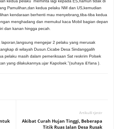
an kedua pelaku meminta lagi kepada ES,namun tidak di
mpang Pamulihan,dan kedua pelaku NM dan US,kemudian
lihan kendaraan berhenti mau menyebrang,tiba-tiba kedua
dengan menghadang dan memukul kaca Mobil bagian depan
ri dan kanan hingga pecah.
 laporan,langsung mengejar 2 pelaku yang merusak
tangkap di wilayah Dusun.Cicabe Desa Sindanggalih
a pelaku masih dalam pemeriksaan Sat reskrim Polsek
an yang dilakukannya.ujar Kapolsek.”(suhaya &Yana ).
Artikulli tjetër
Untuk
Akibat Curah Hujan Tinggi, Beberapa
Titik Ruas Jalan Desa Rusak