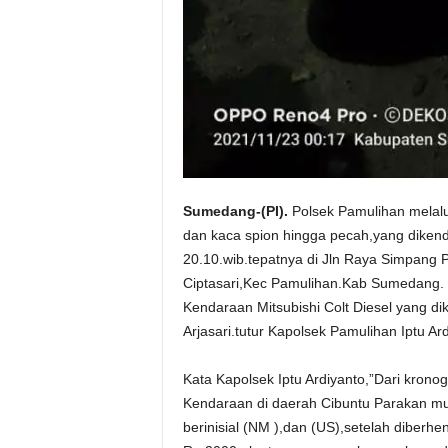
Sumedang-(PI).
Polsek Pamulihan melalu
dan kaca spion hingga pecah,yang dikendar
20.10.wib.tepatnya di Jln Raya Simpang
Ciptasari,Kec Pamulihan.Kab Sumedang.
Kendaraan Mitsubishi Colt Diesel yang di
Arjasari.tutur Kapolsek Pamulihan Iptu Ar
Kata Kapolsek Iptu Ardiyanto,”Dari krono
Kendaraan di daerah Cibuntu Parakan m
berinisial (NM ),dan (US),setelah diberhe