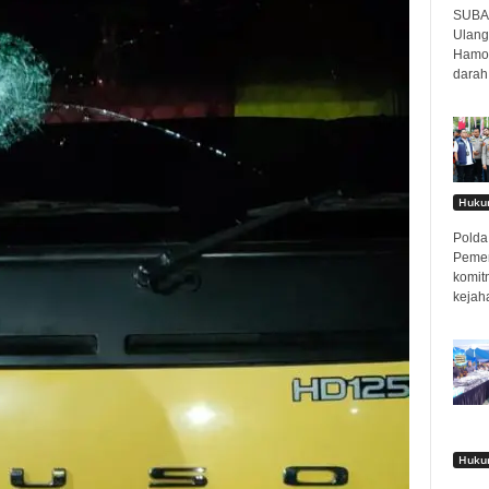
SUBAN
Ulang
Hamor
darah
Hukum
Polda 
Pemer
komit
kejah
Hukum