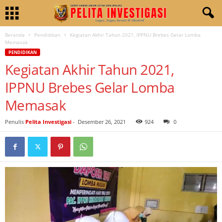
Beranda
Pendidikan
Kegiatan Akhir Tahun 2021, IPPNU Brebes Gelar Lomba
Memasak
PENDIDIKAN
Kegiatan Akhir Tahun 2021,
IPPNU Brebes Gelar Lomba
Memasak
Penulis
Pelita Investigasi
-
Desember 26, 2021
924
0