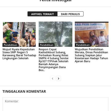
ARTIKEL TERKAIT
DARI PENULIS
Pendidikan
Pendidikan
Pendidikan
Wujud Nyata Kepedulian
Respon Cepat
Wujudkan Pendidikan
Siswa SMP Negeri 5
Kadisdikbud Subang,
Merata, Dinas Pendidikan
Karawang Barat Terhadap
Perbaikan Ruang Kelas
Subang Siapkan Jalur
Lingkungan Sekolah
SMPN 4 Subang Senilai
Kesetaraan Hadapi Tahun
Rp327 !!!!Pihak Sekolah
Ajaran Baru
Bantah Adanya
Penyimpangan Dana
Bos..
TINGGALKAN KOMENTAR