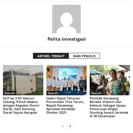
Pelita Investigasi
ARTIKEL TERKAIT
DARI PENULIS
Daerah
Daerah
Daerah
HUT ke-3 RS Hamori
Hadiri Rapat Tahunan
Pemkab Karawang
Subang: Penuh Makna
Perumdam Tirta Tarum,
Berikan Vitamin dan
dengan Kegiatan Donor
Bupati Karawang
Kalsium Sebagai Upaya
Darah, Satu Kantong
Apresiasi Kenaikan
Penurunan Angka
Darah Sejuta Harapan
Dividen 2025
Stunting Secara Serentak
di 30 Kecamatan