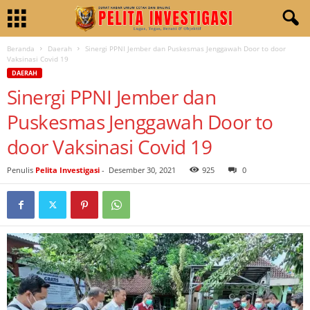
Beranda
Daerah
Sinergi PPNI Jember dan Puskesmas Jenggawah Door to door
Vaksinasi Covid 19
DAERAH
Sinergi PPNI Jember dan
Puskesmas Jenggawah Door to
door Vaksinasi Covid 19
Penulis
Pelita Investigasi
-
Desember 30, 2021
925
0