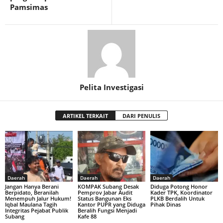
Pamsimas
Pelita Investigasi
ARTIKEL TERKAIT
DARI PENULIS
Daerah
Daerah
Daerah
Jangan Hanya Berani
KOMPAK Subang Desak
Diduga Potong Honor
Berpidato, Beranilah
Pemprov Jabar Audit
Kader TPK, Koordinator
Menempuh Jalur Hukum!
Status Bangunan Eks
PLKB Berdalih Untuk
Iqbal Maulana Tagih
Kantor PUPR yang Diduga
Pihak Dinas
Integritas Pejabat Publik
Beralih Fungsi Menjadi
Subang
Kafe 88