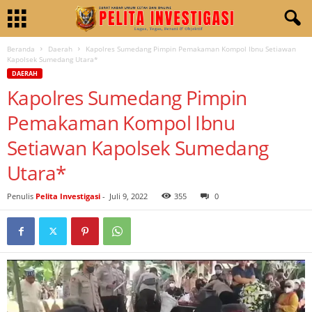
Beranda
Daerah
Kapolres Sumedang Pimpin Pemakaman Kompol Ibnu Setiawan
Kapolsek Sumedang Utara*
DAERAH
Kapolres Sumedang Pimpin
Pemakaman Kompol Ibnu
Setiawan Kapolsek Sumedang
Utara*
Penulis
Pelita Investigasi
-
Juli 9, 2022
355
0