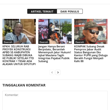
ARTIKEL TERKAIT
DARI PENULIS
Daerah
Daerah
Daerah
KPKH: SELURUH RAB
Jangan Hanya Berani
KOMPAK Subang Desak
PROYEK KONSTRUKSI
Berpidato, Beranilah
Pemprov Jabar Audit
APBD SE-KABUPATEN
Menempuh Jalur Hukum!
Status Bangunan Eks
SUBANG WAJIB DIBUKA
Iqbal Maulana Tagih
Kantor PUPR yang Diduga
KE PUBLIK! SETELAH TTD
Integritas Pejabat Publik
Beralih Fungsi Menjadi
KONTRAK = TIDAK ADA
Subang
Kafe 88
ALASAN UNTUK DITUTUPI
TINGGALKAN KOMENTAR