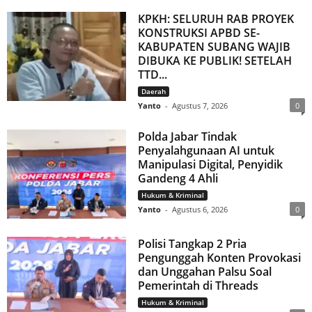
KPKH: SELURUH RAB PROYEK
KONSTRUKSI APBD SE-
KABUPATEN SUBANG WAJIB
DIBUKA KE PUBLIK! SETELAH
TTD...
Daerah
Yanto
-
Agustus 7, 2026
0
Polda Jabar Tindak
Penyalahgunaan AI untuk
Manipulasi Digital, Penyidik
Gandeng 4 Ahli
Hukum & Kriminal
Yanto
-
Agustus 6, 2026
0
Polisi Tangkap 2 Pria
Pengunggah Konten Provokasi
dan Unggahan Palsu Soal
Pemerintah di Threads
Hukum & Kriminal