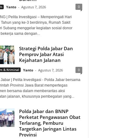
0
ah
Yanto
-
Agustus 7, 2026
G | Pelita Investigasi – Memperingati Hari
 Tahun yang ke-3 berdirinya, Rumah Sakit
i Subang menggelar kegiatan sosial donor
 bekerja sama dengan...
Strategi Polda Jabar Dan
Pemprov Jabar Atasi
Kejahatan Jalanan
0
 & Kriminal
Yanto
-
Agustus 7, 2026
Jabar | Pelita Investigasi - Polda Jabar bersama
intah Provinsi Jawa Barat mempertegas
men bersama dalam memberantas aksi
atan jalanan, khususnya pembegalan yang...
Polda Jabar dan BNNP
Perketat Pengawasan Obat
Terlarang, Pemburu
Targetkan Jaringan Lintas
Provinsi