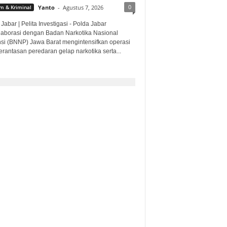
0
 & Kriminal
Yanto
-
Agustus 7, 2026
Jabar | Pelita Investigasi - Polda Jabar
laborasi dengan Badan Narkotika Nasional
nsi (BNNP) Jawa Barat mengintensifkan operasi
rantasan peredaran gelap narkotika serta...