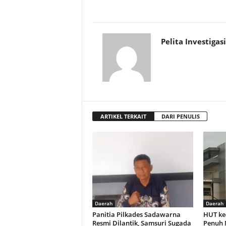
Pelita Investigasi
ARTIKEL TERKAIT
DARI PENULIS
Daerah
Daerah
Panitia Pilkades Sadawarna
HUT ke
Resmi Dilantik, Samsuri Sugada
Penuh 