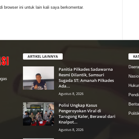
 browser ini untuk lain kali saya berkomentar.
ARTIKEL LAINNYA
KA
Daer
Panitia Pilkades Sadawarna
Resmi Dilantik, Samsuri
Nasio
lugas
Sugada ST: Amanah Pilkades
Ada...
Hukum
Agustus 8, 2026
Pendi
Berit
Polisi Ungkap Kasus
Pengeroyokan Viral di
Politi
Tarogong Kaler, Berawal dari
Knalpot...
Agustus 8, 2026