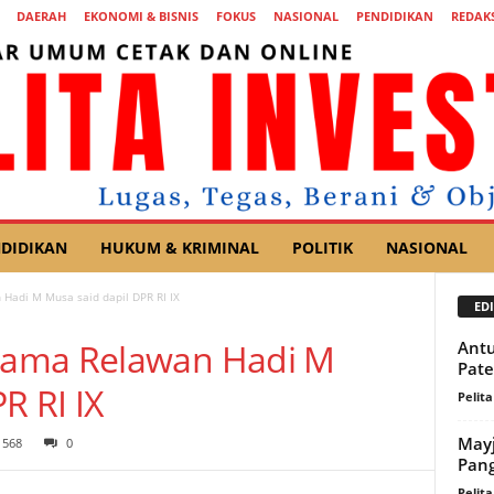
DAERAH
EKONOMI & BISNIS
FOKUS
NASIONAL
PENDIDIKAN
REDAKS
DIDIKAN
HUKUM & KRIMINAL
POLITIK
NASIONAL
adi M Musa said dapil DPR RI IX
EDI
sama Relawan Hadi M
Antu
Pate
R RI IX
Pelita
Mayj
568
0
Pang
Pelita