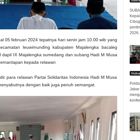
SUBAN
Kepal
Cibog
penti
2026..
al 05 februari 2024 tepatnya hari senin jam 10.00 wib yang
ecamatan leuwimunding kabupaten Majalengka bacaleg
R RI dapil IX Majalengka sumedang dan subang Hadi M Musa
 pemantapan kepada relawan
Hukum
dir para relawan Partai Solidaritas Indonesia Hadi M Musa
Polda 
menyabutnya dengan baik juga penuh semangat.
Jabar
menga
konfer