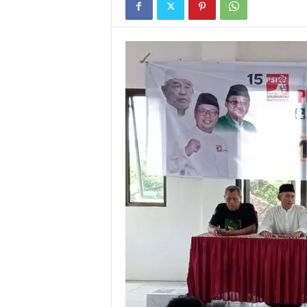
I
G
A
S
I