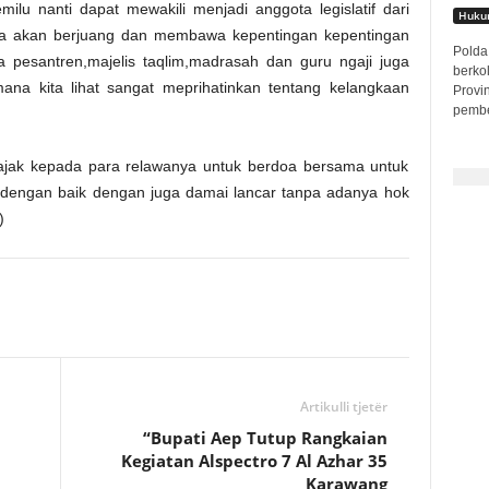
ilu nanti dapat mewakili menjadi anggota legislatif dari
Hukum
,saya akan berjuang dan membawa kepentingan kepentingan
Polda 
pesantren,majelis taqlim,madrasah dan guru ngaji juga
berko
na kita lihat sangat meprihatinkan tentang kelangkaan
Provi
pembe
ajak kepada para relawanya untuk berdoa bersama untuk
an dengan baik dengan juga damai lancar tanpa adanya hok
)
Artikulli tjetër
“Bupati Aep Tutup Rangkaian
Kegiatan Alspectro 7 Al Azhar 35
Karawang