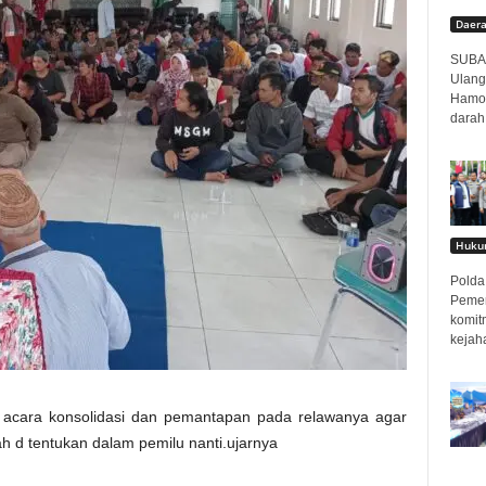
Daer
SUBAN
Ulang
Hamor
darah
Hukum
Polda 
Pemer
komit
kejah
acara konsolidasi dan pemantapan pada relawanya agar
ah d tentukan dalam pemilu nanti.ujarnya