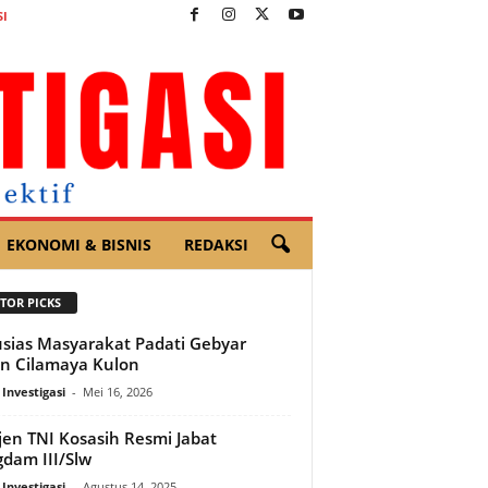
I
EKONOMI & BISNIS
REDAKSI
TOR PICKS
sias Masyarakat Padati Gebyar
n Cilamaya Kulon
 Investigasi
-
Mei 16, 2026
en TNI Kosasih Resmi Jabat
dam III/Slw
 Investigasi
-
Agustus 14, 2025