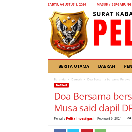
SABTU, AGUSTUS 8, 2026
MASUK / BERGABUNG
P
BERITA UTAMA
DAERAH
PEN
E
L
Beranda
Daerah
Doa Bersama bersama Relawan H
I
DAERAH
T
Doa Bersama ber
A
I
Musa said dapil DP
N
V
E
Penulis
Pelita Investigasi
-
Februari 6, 2024
S
T