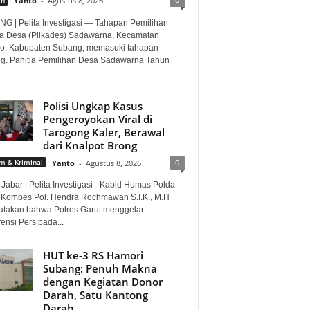
Yanto
-
Agustus 8, 2026
G | Pelita Investigasi — Tahapan Pemilihan
a Desa (Pilkades) Sadawarna, Kecamatan
o, Kabupaten Subang, memasuki tahapan
ng. Panitia Pemilihan Desa Sadawarna Tahun
.
Polisi Ungkap Kasus
Pengeroyokan Viral di
Tarogong Kaler, Berawal
dari Knalpot Brong
0
 & Kriminal
Yanto
-
Agustus 8, 2026
Jabar | Pelita Investigasi - Kabid Humas Polda
 Kombes Pol. Hendra Rochmawan S.I.K., M.H
takan bahwa Polres Garut menggelar
ensi Pers pada...
HUT ke-3 RS Hamori
Subang: Penuh Makna
dengan Kegiatan Donor
Darah, Satu Kantong
Darah...