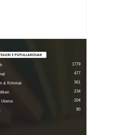
TEGORI E POPULLARIZUAR
1779
ah
477
nal
361
 & Kriminal
234
dikan
204
a Utama
80
k