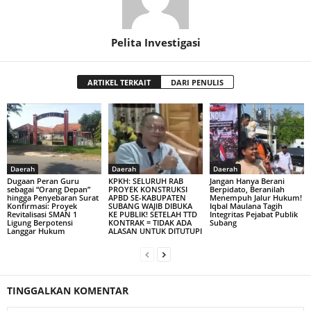
Pelita Investigasi
ARTIKEL TERKAIT
DARI PENULIS
Daerah
Daerah
Daerah
Dugaan Peran Guru
KPKH: SELURUH RAB
Jangan Hanya Berani
sebagai “Orang Depan”
PROYEK KONSTRUKSI
Berpidato, Beranilah
hingga Penyebaran Surat
APBD SE-KABUPATEN
Menempuh Jalur Hukum!
Konfirmasi: Proyek
SUBANG WAJIB DIBUKA
Iqbal Maulana Tagih
Revitalisasi SMAN 1
KE PUBLIK! SETELAH TTD
Integritas Pejabat Publik
Ligung Berpotensi
KONTRAK = TIDAK ADA
Subang
Langgar Hukum
ALASAN UNTUK DITUTUPI
TINGGALKAN KOMENTAR