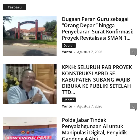
Terbaru
Dugaan Peran Guru sebagai
“Orang Depan” hingga
Penyebaran Surat Konfirmasi:
Proyek Revitalisasi SMAN 1...
Daerah
Yanto
-
Agustus 7, 2026
0
KPKH: SELURUH RAB PROYEK
KONSTRUKSI APBD SE-
KABUPATEN SUBANG WAJIB
DIBUKA KE PUBLIK! SETELAH
TTD...
Daerah
Yanto
-
Agustus 7, 2026
0
Polda Jabar Tindak
Penyalahgunaan AI untuk
Manipulasi Digital, Penyidik
Gandeng 4 Ahli