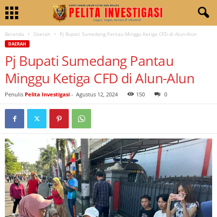
Beranda
Daerah
Pj Bupati Sumedang Pantau Minggu Ketiga CFD di Alun-Alun
DAERAH
Pj Bupati Sumedang Pantau
Minggu Ketiga CFD di Alun-Alun
Penulis
Pelita Investigasi
-
Agustus 12, 2024
150
0