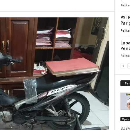
Pelita
PSI 
Pari
Pelita
Lapa
Penc
Pelita
Te
Opini
SUBAN