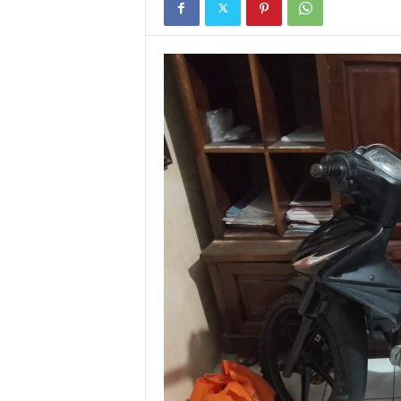
I
G
A
S
I