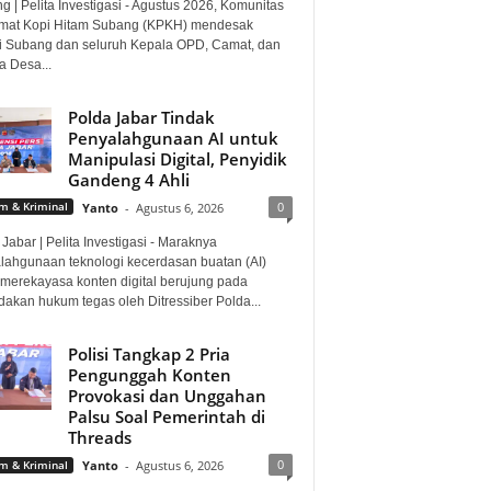
 | Pelita Investigasi - Agustus 2026, Komunitas
mat Kopi Hitam Subang (KPKH) mendesak
i Subang dan seluruh Kepala OPD, Camat, dan
a Desa...
Polda Jabar Tindak
Penyalahgunaan AI untuk
Manipulasi Digital, Penyidik
Gandeng 4 Ahli
0
 & Kriminal
Yanto
-
Agustus 6, 2026
Jabar | Pelita Investigasi - Maraknya
lahgunaan teknologi kecerdasan buatan (AI)
 merekayasa konten digital berujung pada
dakan hukum tegas oleh Ditressiber Polda...
Polisi Tangkap 2 Pria
Pengunggah Konten
Provokasi dan Unggahan
Palsu Soal Pemerintah di
Threads
0
 & Kriminal
Yanto
-
Agustus 6, 2026