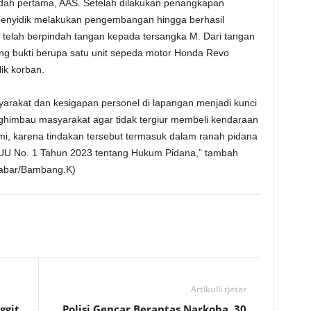
dah pertama, AAS. Setelah dilakukan penangkapan
penyidik melakukan pengembangan hingga berhasil
telah berpindah tangan kepada tersangka M. Dari tangan
ang bukti berupa satu unit sepeda motor Honda Revo
ik korban.
syarakat dan kesigapan personel di lapangan menjadi kunci
ghimbau masyarakat agar tidak tergiur membeli kendaraan
, karena tindakan tersebut termasuk dalam ranah pidana
 UU No. 1 Tahun 2023 tentang Hukum Pidana,” tambah
Jabar/Bambang.K)
Artikulli tjetër
ggit
Polisi Gencar Berantas Narkoba, 30