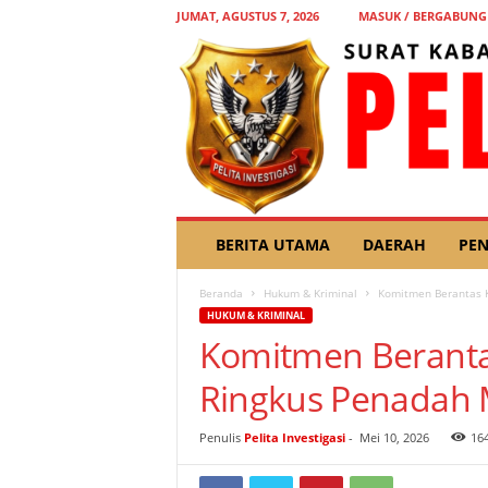
JUMAT, AGUSTUS 7, 2026
MASUK / BERGABUNG
P
BERITA UTAMA
DAERAH
PEN
E
L
Beranda
Hukum & Kriminal
Komitmen Berantas Ke
I
HUKUM & KRIMINAL
T
Komitmen Berantas
A
I
Ringkus Penadah M
N
V
E
Penulis
Pelita Investigasi
-
Mei 10, 2026
16
S
T