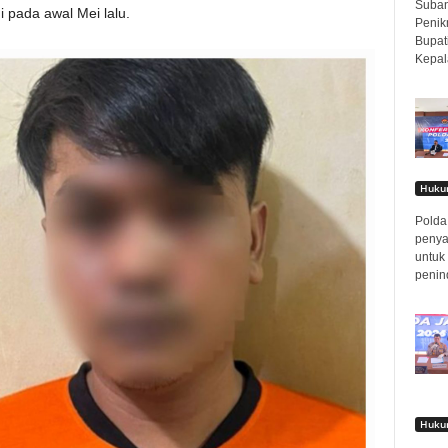
Subang
 pada awal Mei lalu.
Penik
Bupat
Kepal
Hukum
Polda 
penya
untuk
penin
Hukum