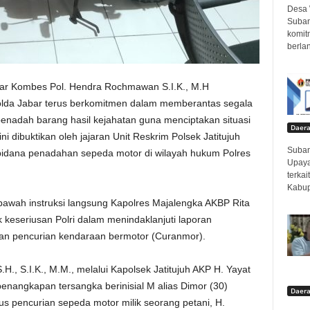
Desa 
Suban
komit
berlan
bar Kombes Pol. Hendra Rochmawan S.I.K., M.H
lda Jabar terus berkomitmen dalam memberantas segala
penadah barang hasil kejahatan guna menciptakan situasi
Daer
 dibuktikan oleh jajaran Unit Reskrim Polsek Jatitujuh
Suban
pidana penadahan sepeda motor di wilayah hukum Polres
Upaya
terka
Kabup
bawah instruksi langsung Kapolres Majalengka AKBP Rita
k keseriusan Polri dalam menindaklanjuti laporan
tan pencurian kendaraan bermotor (Curanmor).
., S.I.K., M.M., melalui Kapolsek Jatitujuh AKP H. Yayat
enangkapan tersangka berinisial M alias Dimor (30)
Daer
 pencurian sepeda motor milik seorang petani, H.