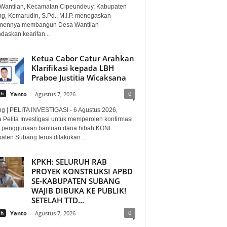
Wantilan, Kecamatan Cipeundeuy, Kabupaten
g, Komarudin, S.Pd., M.I.P. menegaskan
mennya membangun Desa Wantilan
daskan kearifan...
Ketua Cabor Catur Arahkan
Klarifikasi kepada LBH
Praboe Justitia Wicaksana
0
ah
Yanto
-
Agustus 7, 2026
g | PELITA INVESTIGASI - 6 Agustus 2026,
 Pelita Investigasi untuk memperoleh konfirmasi
it penggunaan bantuan dana hibah KONI
aten Subang terus dilakukan....
KPKH: SELURUH RAB
PROYEK KONSTRUKSI APBD
SE-KABUPATEN SUBANG
WAJIB DIBUKA KE PUBLIK!
SETELAH TTD...
0
ah
Yanto
-
Agustus 7, 2026