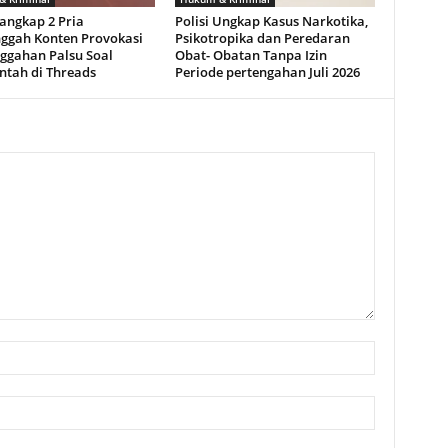
Tangkap 2 Pria
Polisi Ungkap Kasus Narkotika,
ggah Konten Provokasi
Psikotropika dan Peredaran
ggahan Palsu Soal
Obat- Obatan Tanpa Izin
ntah di Threads
Periode pertengahan Juli 2026