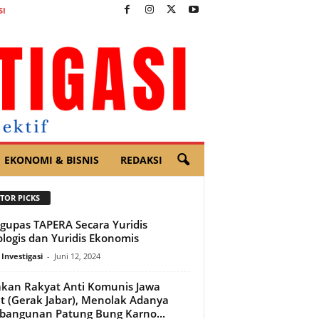
SI
EKONOMI & BISNIS
REDAKSI
TOR PICKS
upas TAPERA Secara Yuridis
ologis dan Yuridis Ekonomis
 Investigasi
-
Juni 12, 2024
kan Rakyat Anti Komunis Jawa
t (Gerak Jabar), Menolak Adanya
angunan Patung Bung Karno...