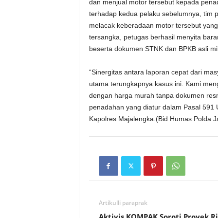
dan menjual motor tersebut kepada pena
terhadap kedua pelaku sebelumnya, tim 
melacak keberadaan motor tersebut yang 
tersangka, petugas berhasil menyita bar
beserta dokumen STNK dan BPKB asli mil
“Sinergitas antara laporan cepat dari ma
utama terungkapnya kasus ini. Kami men
dengan harga murah tanpa dokumen resmi
penadahan yang diatur dalam Pasal 591
Kapolres Majalengka.(Bid Humas Polda 
Artikulli paraprak
Aktivis KOMPAK Soroti Proyek Ri