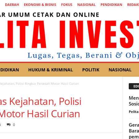
DAERAH
EKONOMI & BISNIS
FOKUS
NASIONAL
PENDIDIKAN
REDAK
DIDIKAN
HUKUM & KRIMINAL
POLITIK
NASIONAL
jahatan, Polisi Ringkus Penadah Motor Hasil Curian
EDI
 Kejahatan, Polisi
Meng
Sosi
otor Hasil Curian
Pelita
Gera
4
0
Bara
pemb