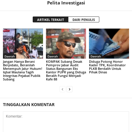
Pelita Investigasi
ARTIKEL TERKAIT
DARI PENULIS
Daerah
Daerah
Daerah
Jangan Hanya Berani
KOMPAK Subang Desak
Diduga Potong Honor
Berpidato, Beranilah
Pemprov Jabar Audit
Kader TPK, Koordinator
Menempuh Jalur Hukum!
Status Bangunan Eks
PLKB Berdalih Untuk
Iqbal Maulana Tagih
Kantor PUPR yang Diduga
Pihak Dinas
Integritas Pejabat Publik
Beralih Fungsi Menjadi
Subang
Kafe 88
TINGGALKAN KOMENTAR