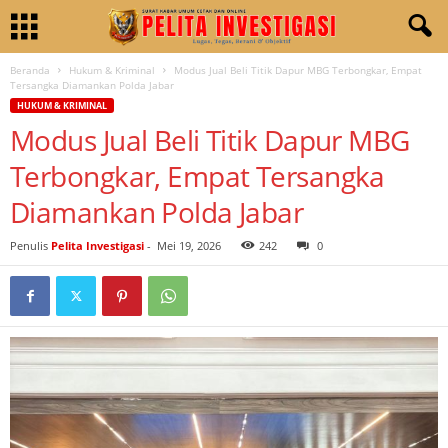
Beranda
Hukum & Kriminal
Modus Jual Beli Titik Dapur MBG Terbongkar, Empat
Tersangka Diamankan Polda Jabar
HUKUM & KRIMINAL
Modus Jual Beli Titik Dapur MBG
Terbongkar, Empat Tersangka
Diamankan Polda Jabar
Penulis
Pelita Investigasi
-
Mei 19, 2026
242
0