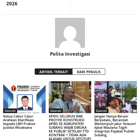
2026
Pelita Investigasi
ARTIKEL TERKAIT
DARI PENULIS
Daerah
Daerah
Daerah
Ketua Cabor Catur
KPKH: SELURUH RAB
Jangan Hanya Berani
Arahkan Klarifikasi
PROYEK KONSTRUKSI
Berpidato, Beranilah
kepada LBH Praboe
APBD SE-KABUPATEN
Menempuh Jalur Hukum!
Justitia Wicaksana
SUBANG WAJIB DIBUKA
Iqbal Maulana Tagih
KE PUBLIK! SETELAH TTD
Integritas Pejabat Publik
KONTRAK = TIDAK ADA
Subang
ALASAN UNTUK DITUTUPI