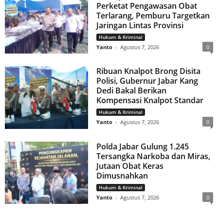
Perketat Pengawasan Obat
Terlarang, Pemburu Targetkan
Jaringan Lintas Provinsi
Hukum & Kriminal
Yanto
-
Agustus 7, 2026
0
Ribuan Knalpot Brong Disita
Polisi, Gubernur Jabar Kang
Dedi Bakal Berikan
Kompensasi Knalpot Standar
Hukum & Kriminal
Yanto
-
Agustus 7, 2026
0
Polda Jabar Gulung 1.245
Tersangka Narkoba dan Miras,
Jutaan Obat Keras
Dimusnahkan
Hukum & Kriminal
Yanto
-
Agustus 7, 2026
0