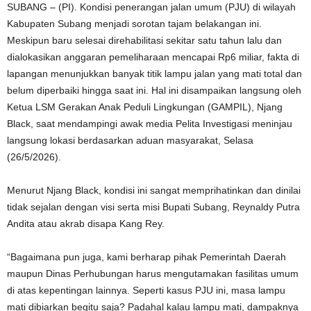
SUBANG – (PI). Kondisi penerangan jalan umum (PJU) di wilayah
Kabupaten Subang menjadi sorotan tajam belakangan ini.
Meskipun baru selesai direhabilitasi sekitar satu tahun lalu dan
dialokasikan anggaran pemeliharaan mencapai Rp6 miliar, fakta di
lapangan menunjukkan banyak titik lampu jalan yang mati total dan
belum diperbaiki hingga saat ini. Hal ini disampaikan langsung oleh
Ketua LSM Gerakan Anak Peduli Lingkungan (GAMPIL), Njang
Black, saat mendampingi awak media Pelita Investigasi meninjau
langsung lokasi berdasarkan aduan masyarakat, Selasa
(26/5/2026).
Menurut Njang Black, kondisi ini sangat memprihatinkan dan dinilai
tidak sejalan dengan visi serta misi Bupati Subang, Reynaldy Putra
Andita atau akrab disapa Kang Rey.
“Bagaimana pun juga, kami berharap pihak Pemerintah Daerah
maupun Dinas Perhubungan harus mengutamakan fasilitas umum
di atas kepentingan lainnya. Seperti kasus PJU ini, masa lampu
mati dibiarkan begitu saja? Padahal kalau lampu mati, dampaknya