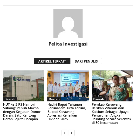
Pelita Investigasi
ARTIKEL TERKAIT
DARI PENULIS
Daerah
Daerah
Daerah
HUT ke-3 RS Hamori
Hadiri Rapat Tahunan
Pemkab Karawang
Subang: Penuh Makna
Perumdam Tirta Tarum,
Berikan Vitamin dan
dengan Kegiatan Donor
Bupati Karawang
Kalsium Sebagai Upaya
Darah, Satu Kantong
Apresiasi Kenaikan
Penurunan Angka
Darah Sejuta Harapan
Dividen 2025
Stunting Secara Serentak
di 30 Kecamatan