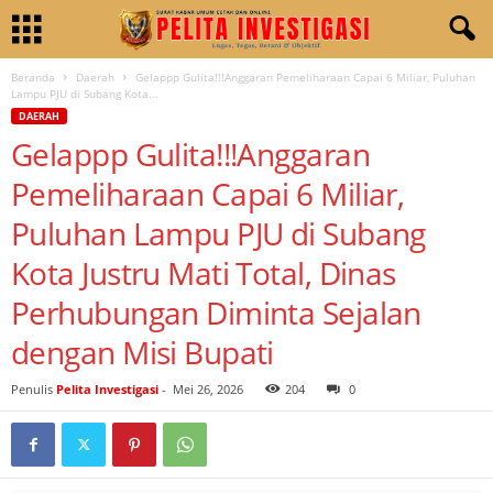
Beranda
Daerah
Gelappp Gulita!!!Anggaran Pemeliharaan Capai 6 Miliar, Puluhan
Lampu PJU di Subang Kota...
DAERAH
Gelappp Gulita!!!Anggaran
Pemeliharaan Capai 6 Miliar,
Puluhan Lampu PJU di Subang
Kota Justru Mati Total, Dinas
Perhubungan Diminta Sejalan
dengan Misi Bupati
Penulis
Pelita Investigasi
-
Mei 26, 2026
204
0