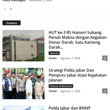
Pelita Investigasi
-
Desember 3, 2024
Terbaru
HUT ke-3 RS Hamori Subang:
Penuh Makna dengan Kegiatan
Donor Darah, Satu Kantong
Darah...
Daerah
Yanto
-
Agustus 7, 2026
0
Strategi Polda Jabar Dan
Pemprov Jabar Atasi Kejahatan
Jalanan
Hukum & Kriminal
Yanto
-
Agustus 7, 2026
0
Polda Jabar dan BNNP