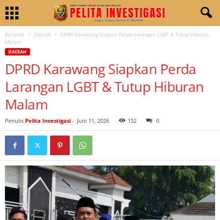
Beranda
Daerah
DPRD Karawang Siapkan Perda Larangan LGBT & Tutup Hiburan
Malam
DAERAH
DPRD Karawang Siapkan Perda
Larangan LGBT & Tutup Hiburan
Malam
Penulis
Pelita Investigasi
-
Juni 11, 2026
152
0