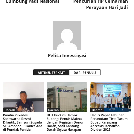
Lumbung Padi Nasional
Pencurian HP Cemarkan
Perayaan Hari Jadi
Pelita Investigasi
ARTIKEL TERKAIT
DARI PENULIS
Daerah
Daerah
Daerah
Panitia Pilkades
HUT ke-3 RS Hamori
Hadiri Rapat Tahunan
Sadawarna Resmi
Subang: Penuh Makna
Perumdam Tirta Tarum,
Dilantik, Samsuri Sugada
dengan Kegiatan Donor
Bupati Karawang
ST: Amanah Pilkades Ada
Darah, Satu Kantong
Apresiasi Kenaikan
di Pundak Panitia
Darah Sejuta Harapan
Dividen 2025