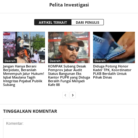
Pelita Investigasi
ARTIKEL TERKAIT
DARI PENULIS
Daerah
Daerah
Daerah
Jangan Hanya Berani
KOMPAK Subang Desak
Diduga Potong Honor
Berpidato, Beranilah
Pemprov Jabar Audit
Kader TPK, Koordinator
Menempuh Jalur Hukum!
Status Bangunan Eks
PLKB Berdalih Untuk
Iqbal Maulana Tagih
Kantor PUPR yang Diduga
Pihak Dinas
Integritas Pejabat Publik
Beralih Fungsi Menjadi
Subang
Kafe 88
TINGGALKAN KOMENTAR