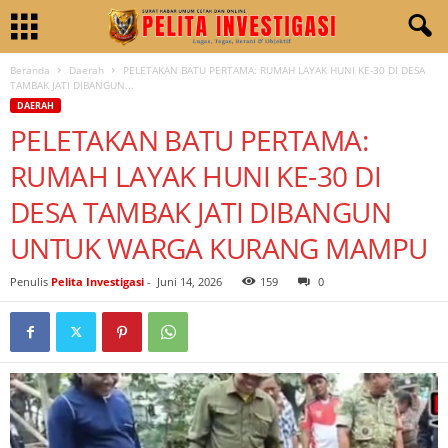
Beranda
Daerah
PELETAKAN BATU PERTAMA: RUMAH LAYAK HUNI KE-30 DI DESA
TAMBAK JATI DIBANGUN...
DAERAH
PELETAKAN BATU PERTAMA:
RUMAH LAYAK HUNI KE-30 DI
DESA TAMBAK JATI DIBANGUN
UNTUK WARGA KURANG MAMPU
Penulis
Pelita Investigasi
-
Juni 14, 2026
159
0