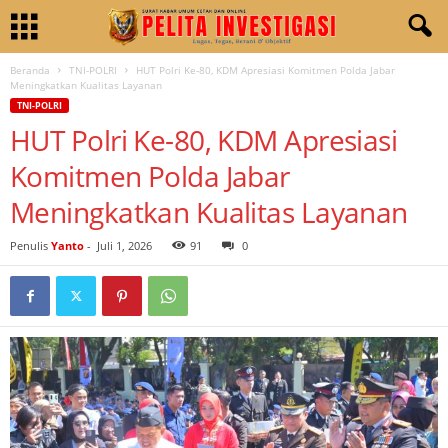
Beranda
TNI-POLRI
HUT Polri Ke-80, KDM Apresiasi Komitmen Polda Jabar
Meningkatkan Kualitas Layanan
TNI-POLRI
HUT Polri Ke-80, KDM Apresiasi
Komitmen Polda Jabar
Meningkatkan Kualitas Layanan
Penulis
Yanto
-
Juli 1, 2026
91
0