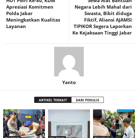
HUT Polri Ke-80, KDM
Sewa Alat Bantuan
Apresiasi Komitmen
Negara Lebih Mahal dari
Polda Jabar
Swasta, Bibit diduga
Meningkatkan Kualitas
Fiktif, Aliansi AJAMSI
Layanan
TIPIKOR Segera Laporkan
Ke Kejaksaan Tinggi Jabar
Yanto
ARTIKEL TERKAIT
DARI PENULIS