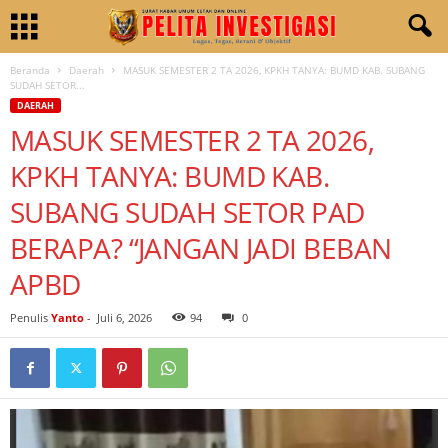
Beranda
Daerah
MASUK SEMESTER 2 TA 2026, KPKH TANYA: BUMD KAB. SUBANG
SUDAH SETOR...
DAERAH
MASUK SEMESTER 2 TA 2026,
KPKH TANYA: BUMD KAB.
SUBANG SUDAH SETOR PAD
BERAPA? “JANGAN JADI BEBAN
APBD
Penulis
Yanto
-
Juli 6, 2026
94
0