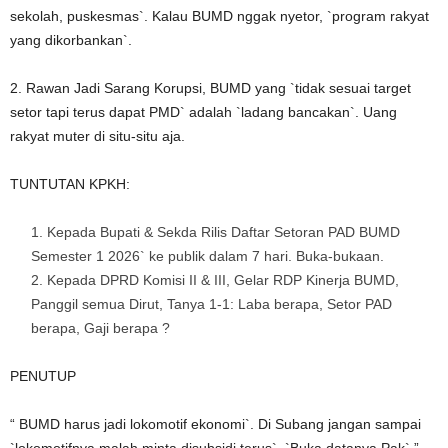
sekolah, puskesmas`. Kalau BUMD nggak nyetor, `program rakyat
yang dikorbankan`.
2. Rawan Jadi Sarang Korupsi, BUMD yang `tidak sesuai target
setor tapi terus dapat PMD` adalah `ladang bancakan`. Uang
rakyat muter di situ-situ aja.
TUNTUTAN KPKH:
Kepada Bupati & Sekda Rilis Daftar Setoran PAD BUMD
Semester 1 2026` ke publik dalam 7 hari. Buka-bukaan.
Kepada DPRD Komisi II & III, Gelar RDP Kinerja BUMD,
Panggil semua Dirut, Tanya 1-1: Laba berapa, Setor PAD
berapa, Gaji berapa ?
PENUTUP
“ BUMD harus jadi lokomotif ekonomi`. Di Subang jangan sampai
`lokomotifnya malah minta disubsidi terus`. `Buka datanya Pak`,”