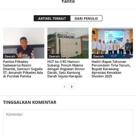
Yanto
ARTIKEL TERKAIT
DARI PENULIS
Daerah
Daerah
Daerah
Panitia Pilkades
HUT ke-3 RS Hamori
Hadiri Rapat Tahunan
Sadawarna Resmi
Subang: Penuh Makna
Perumdam Tirta Tarum,
Dilantik, Samsuri Sugada
dengan Kegiatan Donor
Bupati Karawang
ST: Amanah Pilkades Ada
Darah, Satu Kantong
Apresiasi Kenaikan
di Pundak Panitia
Darah Sejuta Harapan
Dividen 2025
TINGGALKAN KOMENTAR