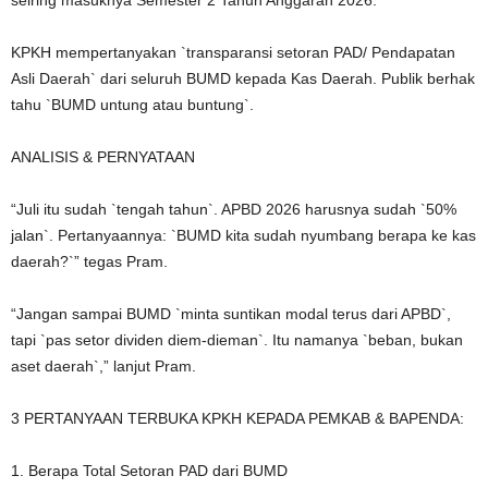
KPKH mempertanyakan `transparansi setoran PAD/ Pendapatan
Asli Daerah` dari seluruh BUMD kepada Kas Daerah. Publik berhak
tahu `BUMD untung atau buntung`.
ANALISIS & PERNYATAAN
“Juli itu sudah `tengah tahun`. APBD 2026 harusnya sudah `50%
jalan`. Pertanyaannya: `BUMD kita sudah nyumbang berapa ke kas
daerah?`” tegas Pram.
“Jangan sampai BUMD `minta suntikan modal terus dari APBD`,
tapi `pas setor dividen diem-dieman`. Itu namanya `beban, bukan
aset daerah`,” lanjut Pram.
3 PERTANYAAN TERBUKA KPKH KEPADA PEMKAB & BAPENDA:
1. Berapa Total Setoran PAD dari BUMD