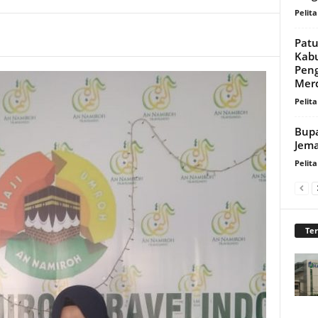
Pelita
Patu
Kab
Peng
Mer
Pelita
Bupa
Jema
Pelita
Te