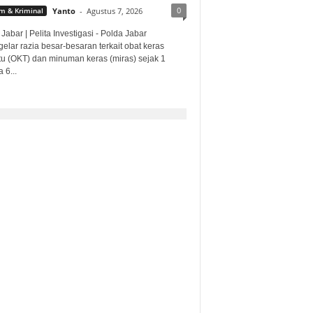
0
 & Kriminal
Yanto
-
Agustus 7, 2026
Jabar | Pelita Investigasi - Polda Jabar
lar razia besar-besaran terkait obat keras
ntu (OKT) dan minuman keras (miras) sejak 1
 6...