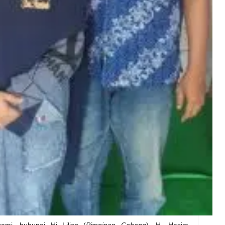
kami, hubungi Hj Lilies (
Pimpinan Cabang
), H. Hasim