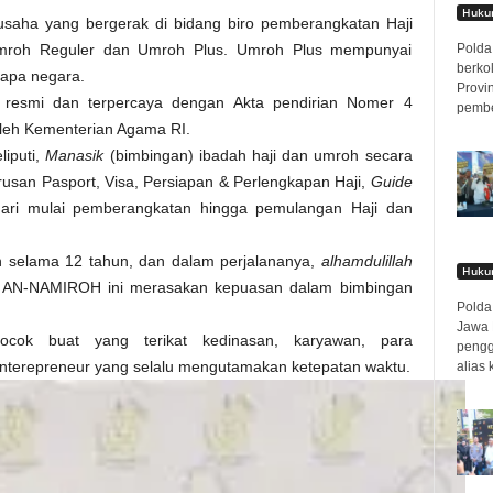
Hukum
aha yang bergerak di bidang biro pemberangkatan Haji
Polda 
Umroh Reguler dan Umroh Plus. Umroh Plus mempunyai
berko
rapa negara.
Provi
n resmi dan terpercaya dengan Akta pendirian Nomer 4
pembe
 oleh Kementerian Agama RI.
liputi,
Manasik
(bimbingan) ibadah haji dan umroh secara
rusan Pasport, Visa, Persiapan & Perlengkapan Haji,
Guide
 dari mulai pemberangkatan hingga pemulangan Haji dan
 selama 12 tahun, dan dalam perjalananya,
alhamdulillah
Hukum
H AN-NAMIROH ini merasakan kepuasan dalam bimbingan
Polda 
Jawa 
cok buat yang terikat kedinasan, karyawan, para
pengg
nterepreneur yang selalu mengutamakan ketepatan waktu.
alias 