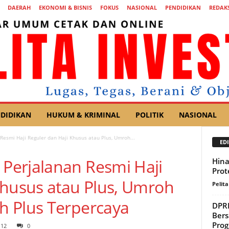
DAERAH
EKONOMI & BISNIS
FOKUS
NASIONAL
PENDIDIKAN
REDAKS
DIDIKAN
HUKUM & KRIMINAL
POLITIK
NASIONAL
esmi Haji Reguler dan Haji Khusus atau Plus, Umroh...
EDI
Perjalanan Resmi Haji
Hina
Prot
Khusus atau Plus, Umroh
Pelita
h Plus Terpercaya
DPRD
Bers
Prog
112
0