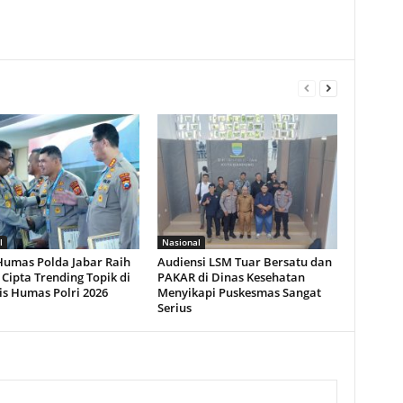
l
Nasional
Humas Polda Jabar Raih
Audiensi LSM Tuar Bersatu dan
 Cipta Trending Topik di
PAKAR di Dinas Kesehatan
is Humas Polri 2026
Menyikapi Puskesmas Sangat
Serius