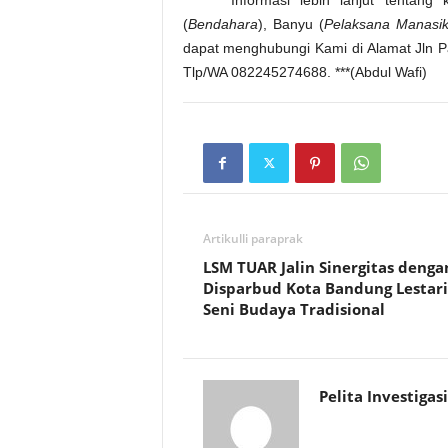
(
Bendahara
), Banyu (
Pelaksana Manasi
dapat menghubungi Kami di Alamat Jln P
Tlp/WA 082245274688. ***(Abdul Wafi)
Artikulli paraprak
LSM TUAR Jalin Sinergitas denga
Disparbud Kota Bandung Lestar
Seni Budaya Tradisional
Pelita Investigasi