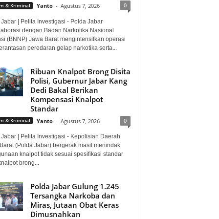
0
 & Kriminal
Yanto
-
Agustus 7, 2026
Jabar | Pelita Investigasi - Polda Jabar
laborasi dengan Badan Narkotika Nasional
nsi (BNNP) Jawa Barat mengintensifkan operasi
rantasan peredaran gelap narkotika serta...
Ribuan Knalpot Brong Disita
Polisi, Gubernur Jabar Kang
Dedi Bakal Berikan
Kompensasi Knalpot
Standar
0
 & Kriminal
Yanto
-
Agustus 7, 2026
Jabar | Pelita Investigasi - Kepolisian Daerah
Barat (Polda Jabar) bergerak masif menindak
unaan knalpot tidak sesuai spesifikasi standar
knalpot brong...
Polda Jabar Gulung 1.245
Tersangka Narkoba dan
Miras, Jutaan Obat Keras
Dimusnahkan