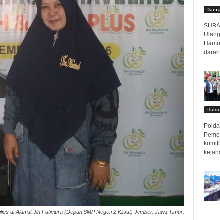
Daer
SUBAN
Ulang
Hamor
darah
Hukum
Polda 
Pemer
komit
kejah
lies di Alamat Jln Patimura (Depan SMP Negeri 2 Klisat) Jember, Jawa Timur.