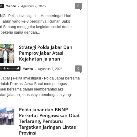
0
ah
Yanto
-
Agustus 7, 2026
G | Pelita Investigasi – Memperingati Hari
 Tahun yang ke-3 berdirinya, Rumah Sakit
i Subang menggelar kegiatan sosial donor
 bekerja sama dengan...
Strategi Polda Jabar Dan
Pemprov Jabar Atasi
Kejahatan Jalanan
0
 & Kriminal
Yanto
-
Agustus 7, 2026
Jabar | Pelita Investigasi - Polda Jabar bersama
intah Provinsi Jawa Barat mempertegas
men bersama dalam memberantas aksi
atan jalanan, khususnya pembegalan yang...
Polda Jabar dan BNNP
Perketat Pengawasan Obat
Terlarang, Pemburu
Targetkan Jaringan Lintas
Provinsi