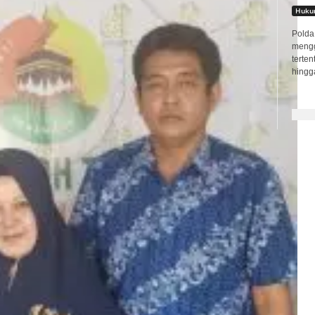
Hukum
Polda 
mengge
terte
hingga