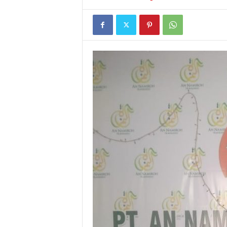
I
G
A
S
I