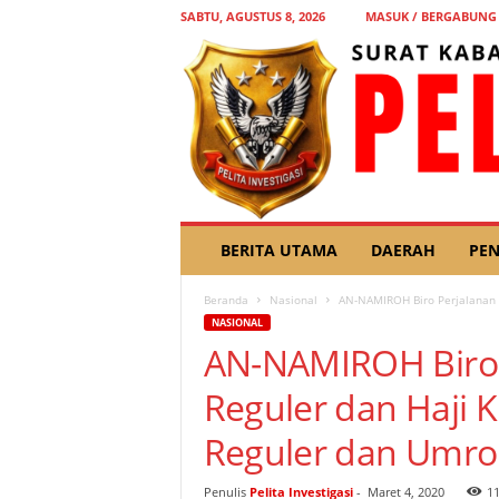
SABTU, AGUSTUS 8, 2026
MASUK / BERGABUNG
P
BERITA UTAMA
DAERAH
PEN
E
L
Beranda
Nasional
AN-NAMIROH Biro Perjalanan R
I
NASIONAL
T
AN-NAMIROH Biro 
A
I
Reguler dan Haji 
N
V
Reguler dan Umro
E
S
T
Penulis
Pelita Investigasi
-
Maret 4, 2020
1