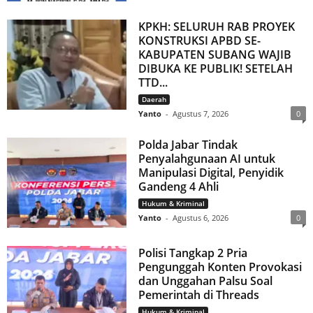
KPKH: SELURUH RAB PROYEK
KONSTRUKSI APBD SE-
KABUPATEN SUBANG WAJIB
DIBUKA KE PUBLIK! SETELAH
TTD...
Daerah
Yanto
-
Agustus 7, 2026
0
Polda Jabar Tindak
Penyalahgunaan AI untuk
Manipulasi Digital, Penyidik
Gandeng 4 Ahli
Hukum & Kriminal
Yanto
-
Agustus 6, 2026
0
Polisi Tangkap 2 Pria
Pengunggah Konten Provokasi
dan Unggahan Palsu Soal
Pemerintah di Threads
Hukum & Kriminal