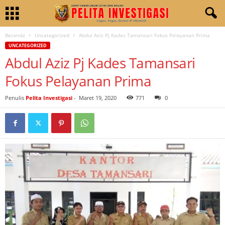
Beranda
Uncategorized
Abdul Aziz Pj Kades Tamansari Fokus Pelayanan Prima
UNCATEGORIZED
Abdul Aziz Pj Kades Tamansari
Fokus Pelayanan Prima
Penulis
Pelita Investigasi
-
Maret 19, 2020
771
0