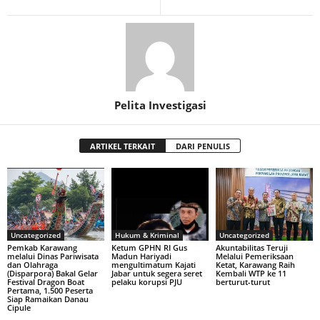
Pelita Investigasi
ARTIKEL TERKAIT
DARI PENULIS
Uncategorized
Hukum & Kriminal
Uncategorized
Pemkab Karawang
Ketum GPHN RI Gus
Akuntabilitas Teruji
melalui Dinas Pariwisata
Madun Hariyadi
Melalui Pemeriksaan
dan Olahraga
mengultimatum Kajati
Ketat, Karawang Raih
(Disparpora) Bakal Gelar
Jabar untuk segera seret
Kembali WTP ke 11
Festival Dragon Boat
pelaku korupsi PJU
berturut-turut
Pertama, 1.500 Peserta
Siap Ramaikan Danau
Cipule