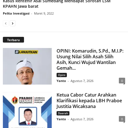
Kasus Rentenir Asal Sumedang Mendapat Sorotan LSM
KPAHN Jawa barat
Pelita Investigasi
-
Maret 9, 2022
Terbaru
OPINI: Komarudin, S.Pd., M.I.P:
Usung Nilai Silih Asah Silih
Asih, Kunci Wujud Wantilan
Gemah...
Opini
Yanto
-
Agustus 7, 2026
0
Ketua Cabor Catur Arahkan
Klarifikasi kepada LBH Praboe
Justitia Wicaksana
Daerah
Yanto
-
Agustus 7, 2026
0