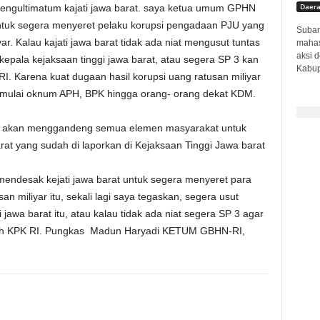
Daer
engultimatum kajati jawa barat. saya ketua umum GPHN
ntuk segera menyeret pelaku korupsi pengadaan PJU yang
Subang
r. Kalau kajati jawa barat tidak ada niat mengusut tuntas
mahas
aksi 
kepala kejaksaan tinggi jawa barat, atau segera SP 3 kan
Kabup
 RI. Karena kuat dugaan hasil korupsi uang ratusan miliyar
 mulai oknum APH, BPK hingga orang- orang dekat KDM.
upsi akan menggandeng semua elemen masyarakat untuk
t yang sudah di laporkan di Kejaksaan Tinggi Jawa barat
mendesak kejati jawa barat untuk segera menyeret para
 miliyar itu, sekali lagi saya tegaskan, segera usut
i jawa barat itu, atau kalau tidak ada niat segera SP 3 agar
lih KPK RI. Pungkas Madun Haryadi KETUM GBHN-RI,