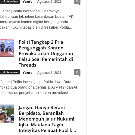
0
 & Kriminal
Yanto
-
Agustus 6, 2026
Jabar | Pelita Investigasi - Maraknya
lahgunaan teknologi kecerdasan buatan (AI)
 merekayasa konten digital berujung pada
dakan hukum tegas oleh Ditressiber Polda...
Polisi Tangkap 2 Pria
Pengunggah Konten
Provokasi dan Unggahan
Palsu Soal Pemerintah di
Threads
0
 & Kriminal
Yanto
-
Agustus 6, 2026
Jabar | Pelita Investigasi - Polda Jawa Barat
gkap dua orang pria berinisial AYP (49) dan AF
erkait kasus penyebaran konten provokasi...
Jangan Hanya Berani
Berpidato, Beranilah
Menempuh Jalur Hukum!
Iqbal Maulana Tagih
Integritas Pejabat Publik...