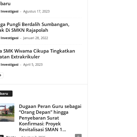
abaru
 Investigasi
-
Agustus 17, 2023
ga Pungli Berdalih Sumbangan,
k Di SMKN Rajapolah
 Investigasi
-
Januari 28, 2022
a SMK Wivama Cikupa Tingkatkan
atan Extrakrikuler
 Investigasi
-
April 5, 2023
rbaru
Dugaan Peran Guru sebagai
“Orang Depan” hingga
Penyebaran Surat
Konfirmasi: Proyek
Revitalisasi SMAN 1...
0
ah