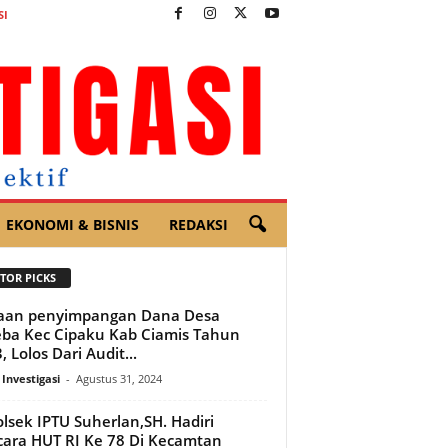
SI
EKONOMI & BISNIS
REDAKSI
TOR PICKS
aan penyimpangan Dana Desa
ba Kec Cipaku Kab Ciamis Tahun
, Lolos Dari Audit...
 Investigasi
-
Agustus 31, 2024
lsek IPTU Suherlan,SH. Hadiri
ara HUT RI Ke 78 Di Kecamtan