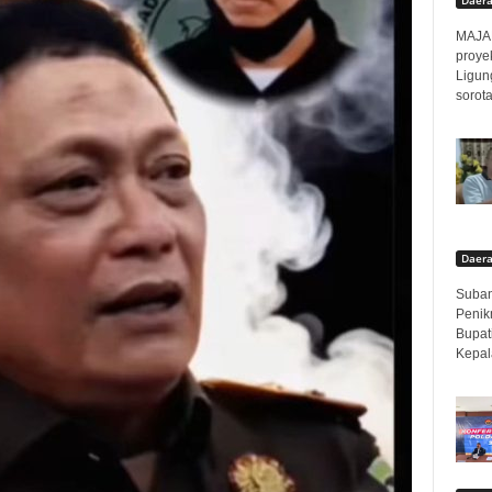
MAJAL
proyek
Ligun
sorota
Daer
Subang
Penik
Bupat
Kepal