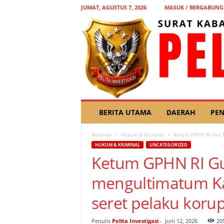
JUMAT, AGUSTUS 7, 2026
MASUK / BERGABUNG
P
BERITA UTAMA
DAERAH
PEN
E
L
Beranda
Hukum & Kriminal
Ketum GPHN RI Gus M
I
HUKUM & KRIMINAL
UNCATEGORIZED
T
Ketum GPHN RI Gu
A
I
mengultimatum Kaj
N
V
seret pelaku korup
E
S
T
Penulis
Pelita Investigasi
-
Juni 12, 2026
20