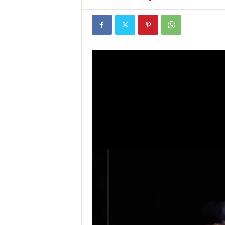
I
G
A
S
I