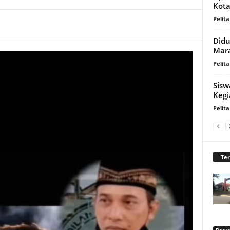
Kot
Pelita
Didu
Mara
Pelita
Sisw
Kegi
Pelita
Te
Daer