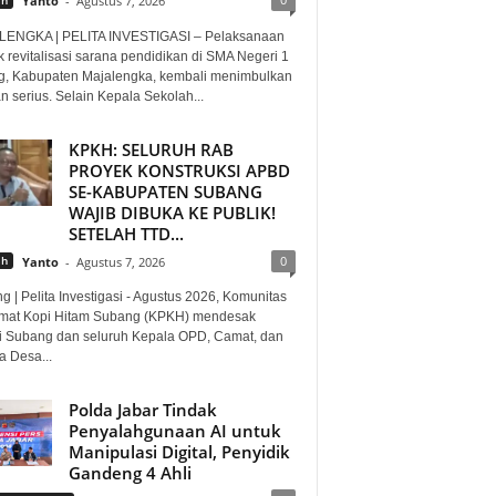
Yanto
-
Agustus 7, 2026
ENGKA | PELITA INVESTIGASI – Pelaksanaan
 revitalisasi sarana pendidikan di SMA Negeri 1
g, Kabupaten Majalengka, kembali menimbulkan
n serius. Selain Kepala Sekolah...
KPKH: SELURUH RAB
PROYEK KONSTRUKSI APBD
SE-KABUPATEN SUBANG
WAJIB DIBUKA KE PUBLIK!
SETELAH TTD...
0
ah
Yanto
-
Agustus 7, 2026
 | Pelita Investigasi - Agustus 2026, Komunitas
mat Kopi Hitam Subang (KPKH) mendesak
i Subang dan seluruh Kepala OPD, Camat, dan
a Desa...
Polda Jabar Tindak
Penyalahgunaan AI untuk
Manipulasi Digital, Penyidik
Gandeng 4 Ahli