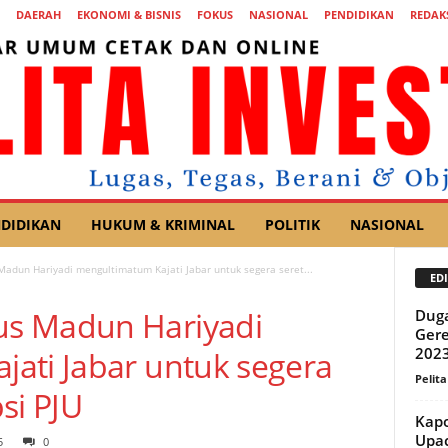
DAERAH
EKONOMI & BISNIS
FOKUS
NASIONAL
PENDIDIKAN
REDAK
DIDIKAN
HUKUM & KRIMINAL
POLITIK
NASIONAL
adun Hariyadi mengultimatum Kajati Jabar untuk segera seret...
EDI
s Madun Hariyadi
Dug
Gere
2023
ati Jabar untuk segera
Pelita
si PJU
Kapo
Upac
5
0