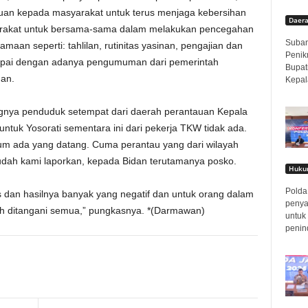
auan kepada masyarakat untuk terus menjaga kebersihan
Daer
arakat untuk bersama-sama dalam melakukan pencegahan
Subang
aan seperti: tahlilan, rutinitas yasinan, pengajian dan
Penik
mpai dengan adanya pengumuman dari pemerintah
Bupat
an.
Kepal
gnya penduduk setempat dari daerah perantauan Kepala
ntuk Yosorati sementara ini dari pekerja TKW tidak ada.
elum ada yang datang. Cuma perantau yang dari wilayah
sudah kami laporkan, kepada Bidan terutamanya posko.
Hukum
Polda 
 dan hasilnya banyak yang negatif dan untuk orang dalam
penya
h ditangani semua,” pungkasnya. *(Darmawan)
untuk
penin