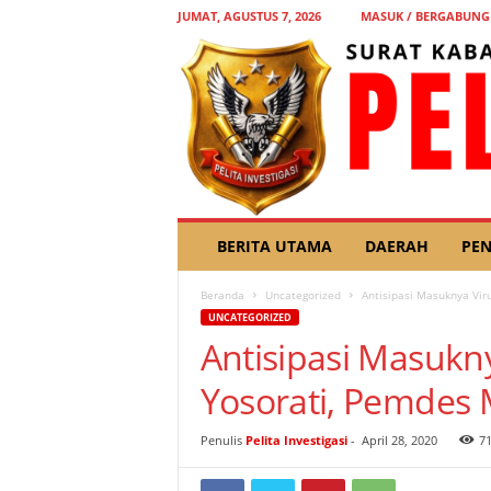
JUMAT, AGUSTUS 7, 2026
MASUK / BERGABUNG
P
BERITA UTAMA
DAERAH
PEN
E
L
Beranda
Uncategorized
Antisipasi Masuknya Vi
I
UNCATEGORIZED
T
Antisipasi Masukn
A
I
Yosorati, Pemdes
N
V
E
Penulis
Pelita Investigasi
-
April 28, 2020
7
S
T