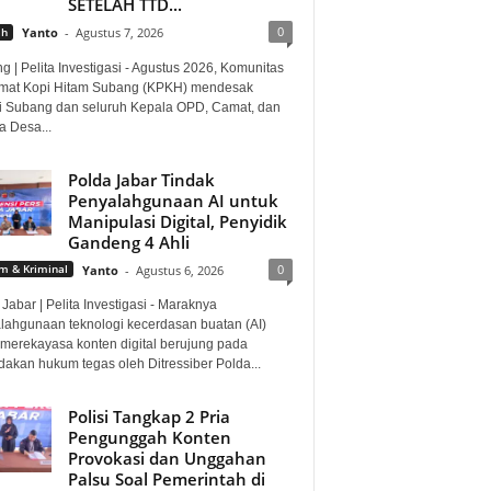
SETELAH TTD...
0
ah
Yanto
-
Agustus 7, 2026
 | Pelita Investigasi - Agustus 2026, Komunitas
mat Kopi Hitam Subang (KPKH) mendesak
i Subang dan seluruh Kepala OPD, Camat, dan
a Desa...
Polda Jabar Tindak
Penyalahgunaan AI untuk
Manipulasi Digital, Penyidik
Gandeng 4 Ahli
0
 & Kriminal
Yanto
-
Agustus 6, 2026
Jabar | Pelita Investigasi - Maraknya
lahgunaan teknologi kecerdasan buatan (AI)
 merekayasa konten digital berujung pada
dakan hukum tegas oleh Ditressiber Polda...
Polisi Tangkap 2 Pria
Pengunggah Konten
Provokasi dan Unggahan
Palsu Soal Pemerintah di