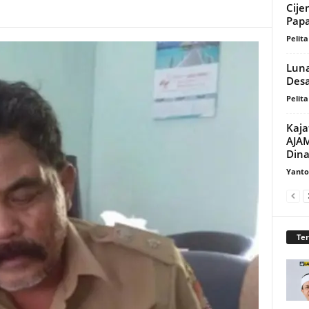
Cije
Papa
Pelita
Luna
Desa
Pelita
Kaja
AJAM
Dina
Yanto
Te