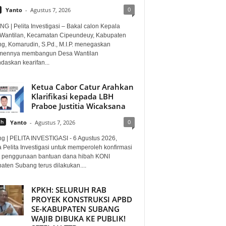
0
Yanto
-
Agustus 7, 2026
G | Pelita Investigasi – Bakal calon Kepala
Wantilan, Kecamatan Cipeundeuy, Kabupaten
g, Komarudin, S.Pd., M.I.P. menegaskan
mennya membangun Desa Wantilan
daskan kearifan...
Ketua Cabor Catur Arahkan
Klarifikasi kepada LBH
Praboe Justitia Wicaksana
0
ah
Yanto
-
Agustus 7, 2026
g | PELITA INVESTIGASI - 6 Agustus 2026,
 Pelita Investigasi untuk memperoleh konfirmasi
it penggunaan bantuan dana hibah KONI
aten Subang terus dilakukan....
KPKH: SELURUH RAB
PROYEK KONSTRUKSI APBD
SE-KABUPATEN SUBANG
WAJIB DIBUKA KE PUBLIK!