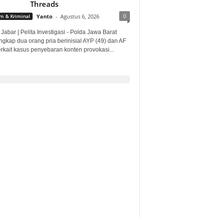
Threads
0
 & Kriminal
Yanto
-
Agustus 6, 2026
Jabar | Pelita Investigasi - Polda Jawa Barat
gkap dua orang pria berinisial AYP (49) dan AF
erkait kasus penyebaran konten provokasi...