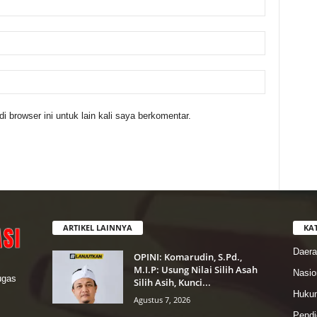
 browser ini untuk lain kali saya berkomentar.
ARTIKEL LAINNYA
KA
Daer
OPINI: Komarudin, S.Pd.,
M.I.P: Usung Nilai Silih Asah
Nasio
lugas
Silih Asih, Kunci...
Hukum
Agustus 7, 2026
Pendi