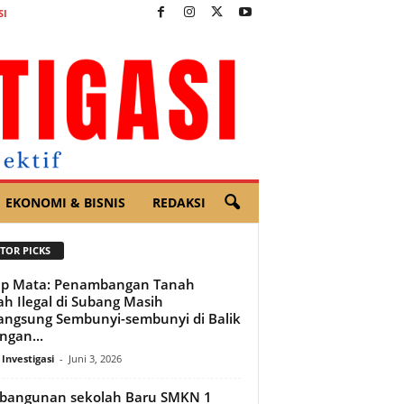
SI
EKONOMI & BISNIS
REDAKSI
TOR PICKS
up Mata: Penambangan Tanah
h Ilegal di Subang Masih
angsung Sembunyi-sembunyi di Balik
ngan...
 Investigasi
-
Juni 3, 2026
bangunan sekolah Baru SMKN 1