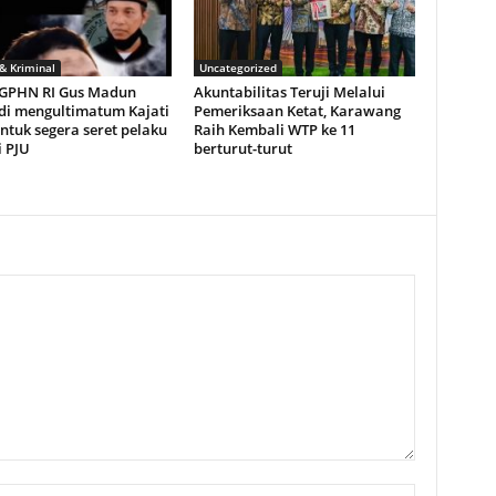
 Kriminal
Uncategorized
GPHN RI Gus Madun
Akuntabilitas Teruji Melalui
di mengultimatum Kajati
Pemeriksaan Ketat, Karawang
ntuk segera seret pelaku
Raih Kembali WTP ke 11
i PJU
berturut-turut