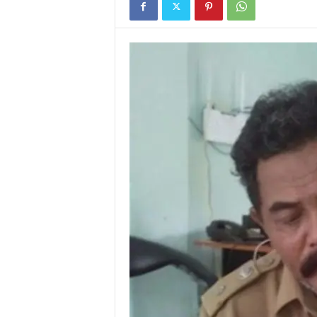
I
G
A
S
I