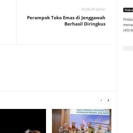
Artikulli tjetër
Hukum
Perampok Toko Emas di Jenggawah
Polda 
Berhasil Diringkus
menan
(40) t