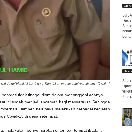
Opini
SUBAN
Desa 
Suban
komit
berlan
Daer
Suban
rati, Abdul Hamid tidak tinggal diam dalam menanggapi wabah virus Covid-19
Upaya
terka
 Yosorati tidak tinggal diam dalam menanggapi adanya
Kabup
aat ini sudah menjadi ancaman bagi masyarakat. Sehingga
umberbaru Jember, berupaya melakukan berbagai kegiatan
rus Covid-19 di desa setempat.
nya, melakukan penyemprotan di tempat-tempat ibadah,