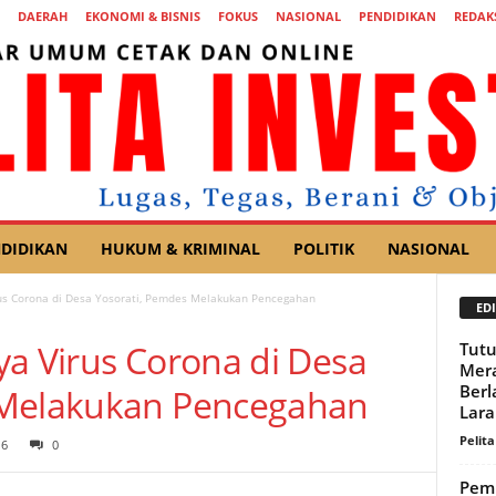
DAERAH
EKONOMI & BISNIS
FOKUS
NASIONAL
PENDIDIKAN
REDAK
DIDIKAN
HUKUM & KRIMINAL
POLITIK
NASIONAL
rus Corona di Desa Yosorati, Pemdes Melakukan Pencegahan
EDI
ya Virus Corona di Desa
Tut
Mera
Berl
 Melakukan Pencegahan
Lara
Pelita
16
0
Pem