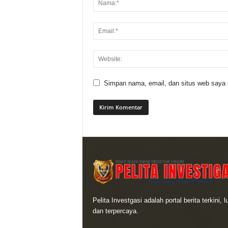
Simpan nama, email, dan situs web saya di
Pelita Investgasi adalah portal berita terkini, 
dan terpercaya.