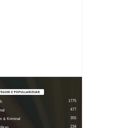
TEGORI E POPULLARIZUAR
1775
ah
477
nal
355
 & Kriminal
234
dikan