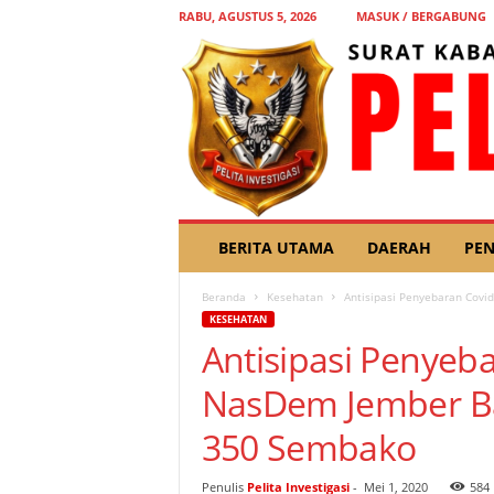
RABU, AGUSTUS 5, 2026
MASUK / BERGABUNG
P
BERITA UTAMA
DAERAH
PEN
E
L
Beranda
Kesehatan
Antisipasi Penyebaran Covi
I
KESEHATAN
T
Antisipasi Penyeba
A
I
NasDem Jember Ba
N
V
350 Sembako
E
S
T
Penulis
Pelita Investigasi
-
Mei 1, 2020
584