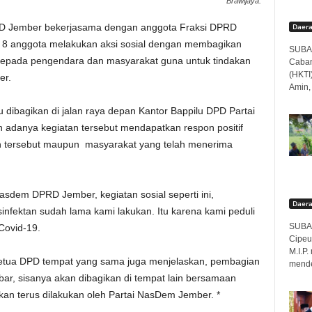
Brawijaya.
Daer
RD Jember bekerjasama dengan anggota Fraksi DPRD
 8 anggota melakukan aksi sosial dengan membagikan
SUBAN
epada pengendara dan masyarakat guna untuk tindakan
Caban
(HKTI
er.
Amin,
u dibagikan di jalan raya depan Kantor Bappilu DPD Partai
 adanya kegiatan tersebut mendapatkan respon positif
an tersebut maupun masyarakat yang telah menerima
Nasdem DPRD Jember, kegiatan sosial seperti ini,
Daer
fektan sudah lama kami lakukan. Itu karena kami peduli
SUBAN
Covid-19.
Cipeu
M.I.P
 ketua DPD tempat yang sama juga menjelaskan, pembagian
menden
bar, sisanya akan dibagikan di tempat lain bersamaan
an terus dilakukan oleh Partai NasDem Jember. *