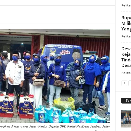
Pelita
Bupa
Mili
Yang
Pelita
Desa
Keja
Tind
Desa
Pelita
Te
ibagikan di jalan raya depan Kantor Bappilu DPD Partai NasDem Jember, Jalan