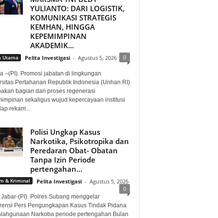
YULIANTO: DARI LOGISTIK,
KOMUNIKASI STRATEGIS
KEMHAN, HINGGA
KEPEMIMPINAN
AKADEMIK...
0
a Utama
Pelita Investigasi
-
Agustus 5, 2026
a –(PI). Promosi jabatan di lingkungan
rsitas Pertahanan Republik Indonesia (Unhan RI)
akan bagian dari proses regenerasi
impinan sekaligus wujud kepercayaan institusi
dap rekam...
Polisi Ungkap Kasus
Narkotika, Psikotropika dan
Peredaran Obat- Obatan
Tanpa Izin Periode
pertengahan...
 & Kriminal
Pelita Investigasi
-
Agustus 5, 2026
0
 Jabar-(PI). Polres Subang menggelar
rensi Pers Pengungkapan Kasus Tindak Pidana
lahgunaan Narkoba periode pertengahan Bulan