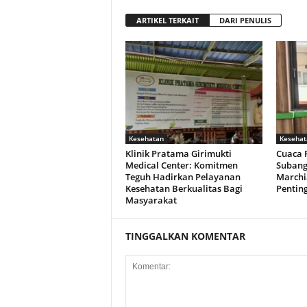
ARTIKEL TERKAIT
DARI PENULIS
Kesehatan
Kesehat
Klinik Pratama Girimukti
Cuaca 
Medical Center: Komitmen
Subang
Teguh Hadirkan Pelayanan
Marchi
Kesehatan Berkualitas Bagi
Pentin
Masyarakat
TINGGALKAN KOMENTAR