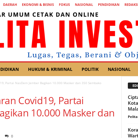
DAERAH
EKONOMI & BISNIS
FOKUS
NASIONAL
PENDIDIKAN
REDAKS
DIDIKAN
HUKUM & KRIMINAL
POLITIK
NASIONAL
d19, Partai NasDem Jember Bagikan 10.000 Masker dan 350 Sembako
EDI
ran Covid19, Partai
Cipt
Kota
Mal
gikan 10.000 Masker dan
Pelita
Kora
Wart
0