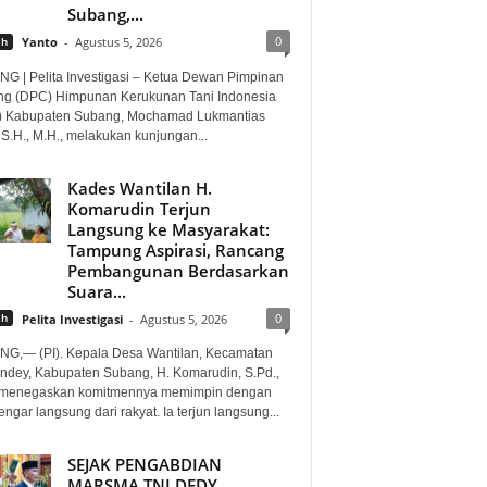
Subang,...
0
ah
Yanto
-
Agustus 5, 2026
G | Pelita Investigasi – Ketua Dewan Pimpinan
g (DPC) Himpunan Kerukunan Tani Indonesia
) Kabupaten Subang, Mochamad Lukmantias
 S.H., M.H., melakukan kunjungan...
Kades Wantilan H.
Komarudin Terjun
Langsung ke Masyarakat:
Tampung Aspirasi, Rancang
Pembangunan Berdasarkan
Suara...
0
ah
Pelita Investigasi
-
Agustus 5, 2026
G,— (PI). Kepala Desa Wantilan, Kecamatan
ndey, Kabupaten Subang, H. Komarudin, S.Pd.,
. menegaskan komitmennya memimpin dengan
gar langsung dari rakyat. Ia terjun langsung...
SEJAK PENGABDIAN
MARSMA TNI DEDY