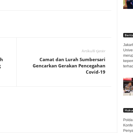
Berit
Jakart
Unive
Artikulli tjetër
merup
ah
Camat dan Lurah Sumbersari
kepem
g
Gencarkan Gerakan Pencegahan
terha
Covid-19
Hukum
Polda
Konfe
Penya