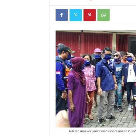
I
G
A
S
I
Ribuan masker yang telah dipersiapkan itu d