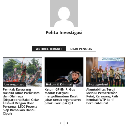
Pelita Investigasi
ARTIKEL TERKAIT
DARI PENULIS
Uncategorized
Hukum & Kriminal
Uncategorized
Pemkab Karawang
Ketum GPHN RI Gus
Akuntabilitas Teruji
melalui Dinas Pariwisata
Madun Hariyadi
Melalui Pemeriksaan
dan Olahraga
mengultimatum Kajati
Ketat, Karawang Raih
(Disparpora) Bakal Gelar
Jabar untuk segera seret
Kembali WTP ke 11
Festival Dragon Boat
pelaku korupsi PJU
berturut-turut
Pertama, 1.500 Peserta
Siap Ramaikan Danau
Cipule