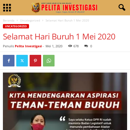
Beranda
Uncategorized
Selamat Hari Buruh 1 Mei 2020
UNCATEGORIZED
Selamat Hari Buruh 1 Mei 2020
Penulis
Pelita Investigasi
-
Mei 1, 2020
678
0