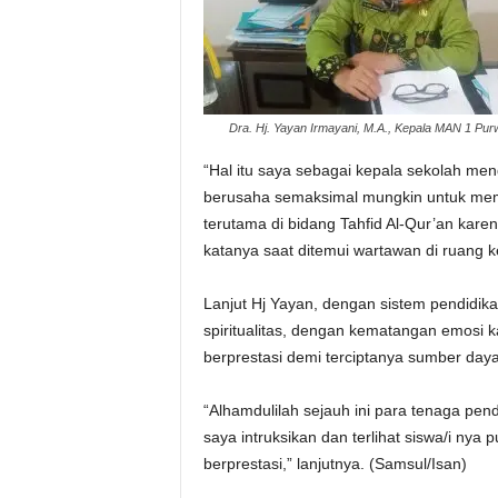
Dra. Hj. Yayan Irmayani, M.A., Kepala MAN 1 Pur
“Hal itu saya sebagai kepala sekolah men
berusaha semaksimal mungkin untuk memb
terutama di bidang Tahfid Al-Qur’an kare
katanya saat ditemui wartawan di ruang k
Lanjut Hj Yayan, dengan sistem pendidik
spiritualitas, dengan kematangan emosi ka
berprestasi demi terciptanya sumber day
“Alhamdulilah sejauh ini para tenaga pe
saya intruksikan dan terlihat siswa/i ny
berprestasi,” lanjutnya. (Samsul/Isan)