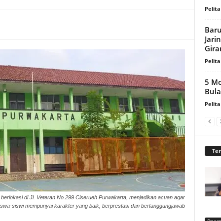
Pelita
Baru
Jari
Gira
Pelita
5 Mo
Bula
Pelita
Te
erlokasi di Jl. Veteran No.299 Ciserueh Purwakarta, menjadikan acuan agar
iswa-siswi mempunyai karakter yang baik, berprestasi dan bertanggungjawab
Daer