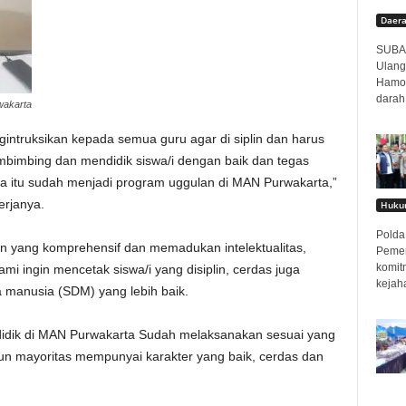
Daer
SUBAN
Ulang
Hamor
darah
wakarta
gintruksikan kepada semua guru agar di siplin dan harus
imbing dan mendidik siswa/i dengan baik dan tegas
na itu sudah menjadi program uggulan di MAN Purwakarta,”
erjanya.
Hukum
Polda 
an yang komprehensif dan memadukan intelektualitas,
Pemer
komit
mi ingin mencetak siswa/i yang disiplin, cerdas juga
kejah
a manusia (SDM) yang lebih baik.
ndidik di MAN Purwakarta Sudah melaksanakan sesuai yang
a pun mayoritas mempunyai karakter yang baik, cerdas dan