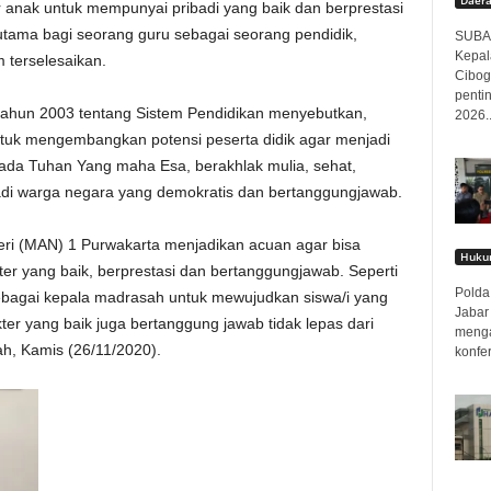
anak untuk mempunyai pribadi yang baik dan berprestasi
tama bagi seorang guru sebagai seorang pendidik,
SUBAN
Kepal
 terselesaikan.
Cibog
penti
ahun 2003 tentang Sistem Pendidikan menyebutkan,
2026..
ntuk mengembangkan potensi peserta didik agar menjadi
da Tuhan Yang maha Esa, berakhlak mulia, sehat,
njadi warga negara yang demokratis dan bertanggungjawab.
eri (MAN) 1 Purwakarta menjadikan acuan agar bisa
Hukum
er yang baik, berprestasi dan bertanggungjawab. Seperti
Polda 
sebagai kepala madrasah untuk mewujudkan siswa/i yang
Jabar
er yang baik juga bertanggung jawab tidak lepas dari
menga
ah, Kamis (26/11/2020).
konfer