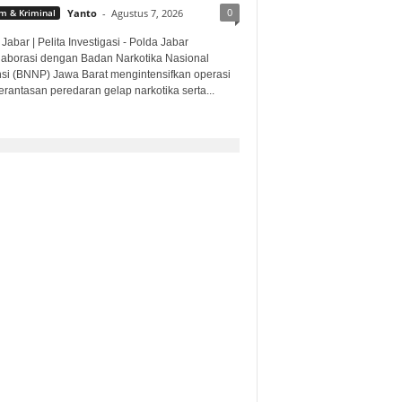
0
 & Kriminal
Yanto
-
Agustus 7, 2026
Jabar | Pelita Investigasi - Polda Jabar
laborasi dengan Badan Narkotika Nasional
nsi (BNNP) Jawa Barat mengintensifkan operasi
rantasan peredaran gelap narkotika serta...