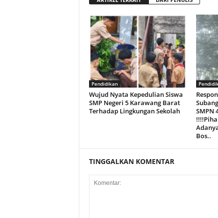
Pendidikan
Pendidi
Wujud Nyata Kepedulian Siswa
Respon
SMP Negeri 5 Karawang Barat
Subang
Terhadap Lingkungan Sekolah
SMPN 4
!!!!Pih
Adanya
Bos..
TINGGALKAN KOMENTAR