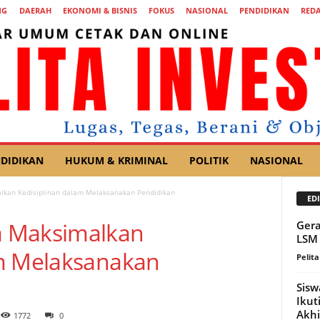
NG
DAERAH
EKONOMI & BISNIS
FOKUS
NASIONAL
PENDIDIKAN
REDA
DIDIKAN
HUKUM & KRIMINAL
POLITIK
NASIONAL
kan Kedisiplinan dalam Melaksanakan Pendidikan
EDI
a Maksimalkan
Gera
LSM 
am Melaksanakan
Pelita
Sisw
Ikut
Akhi
1772
0