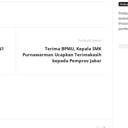
Hukum
Polda 
berko
Provi
pembe
Artikulli tjetër
N1
Terima BPMU, Kepala SMK
Purnawarman Ucapkan Terimakasih
kepada Pemprov Jabar