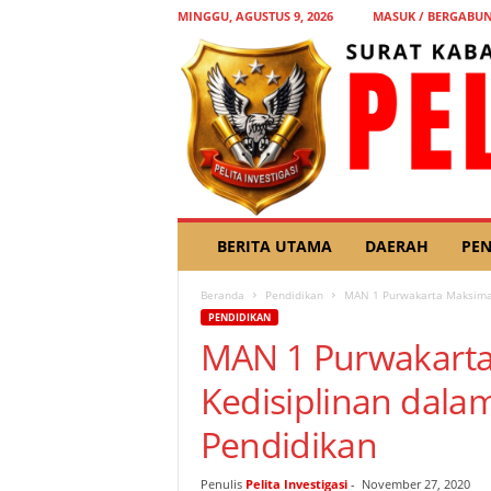
MINGGU, AGUSTUS 9, 2026
MASUK / BERGABU
P
BERITA UTAMA
DAERAH
PEN
E
L
Beranda
Pendidikan
MAN 1 Purwakarta Maksimal
I
PENDIDIKAN
T
MAN 1 Purwakart
A
I
Kedisiplinan dal
N
V
Pendidikan
E
S
T
Penulis
Pelita Investigasi
-
November 27, 2020