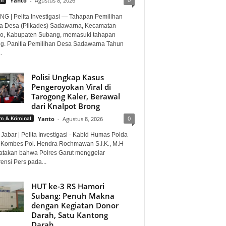
Yanto
-
Agustus 8, 2026
G | Pelita Investigasi — Tahapan Pemilihan
a Desa (Pilkades) Sadawarna, Kecamatan
o, Kabupaten Subang, memasuki tahapan
ng. Panitia Pemilihan Desa Sadawarna Tahun
.
Polisi Ungkap Kasus
Pengeroyokan Viral di
Tarogong Kaler, Berawal
dari Knalpot Brong
0
 & Kriminal
Yanto
-
Agustus 8, 2026
Jabar | Pelita Investigasi - Kabid Humas Polda
 Kombes Pol. Hendra Rochmawan S.I.K., M.H
takan bahwa Polres Garut menggelar
ensi Pers pada...
HUT ke-3 RS Hamori
Subang: Penuh Makna
dengan Kegiatan Donor
Darah, Satu Kantong
Darah...