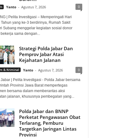
0
ah
Yanto
-
Agustus 7, 2026
G | Pelita Investigasi – Memperingati Hari
 Tahun yang ke-3 berdirinya, Rumah Sakit
i Subang menggelar kegiatan sosial donor
 bekerja sama dengan...
Strategi Polda Jabar Dan
Pemprov Jabar Atasi
Kejahatan Jalanan
0
 & Kriminal
Yanto
-
Agustus 7, 2026
Jabar | Pelita Investigasi - Polda Jabar bersama
intah Provinsi Jawa Barat mempertegas
men bersama dalam memberantas aksi
atan jalanan, khususnya pembegalan yang...
Polda Jabar dan BNNP
Perketat Pengawasan Obat
Terlarang, Pemburu
Targetkan Jaringan Lintas
Provinsi