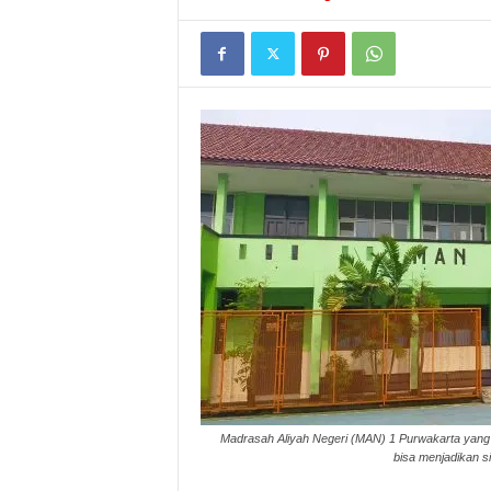
I
G
A
S
I
Madrasah Aliyah Negeri (MAN) 1 Purwakarta yang b
bisa menjadikan s