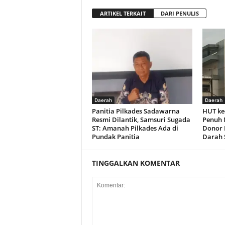
ARTIKEL TERKAIT
DARI PENULIS
Daerah
Daerah
Panitia Pilkades Sadawarna
HUT ke
Resmi Dilantik, Samsuri Sugada
Penuh 
ST: Amanah Pilkades Ada di
Donor 
Pundak Panitia
Darah 
TINGGALKAN KOMENTAR