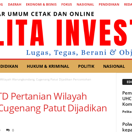
NG
DAERAH
EKONOMI & BISNIS
FOKUS
NASIONAL
PENDIDIKAN
REDA
DIDIKAN
HUKUM & KRIMINAL
POLITIK
NASIONAL
 Wilayah Warungkondang, Cugenang Patut Dijadikan Percontohan
EDI
TD Pertanian Wilayah
Pem
UHC 
Kom
ugenang Patut Dijadikan
Pelita
Polw
kep
0
0