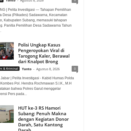
Yanto
-
Agustus 8, 2026
G | Pelita Investigasi — Tahapan Pemilihan
a Desa (Pilkades) Sadawarna, Kecamatan
o, Kabupaten Subang, memasuki tahapan
ng. Panitia Pemilihan Desa Sadawarna Tahun
.
Polisi Ungkap Kasus
Pengeroyokan Viral di
Tarogong Kaler, Berawal
dari Knalpot Brong
0
 & Kriminal
Yanto
-
Agustus 8, 2026
Jabar | Pelita Investigasi - Kabid Humas Polda
 Kombes Pol. Hendra Rochmawan S.I.K., M.H
takan bahwa Polres Garut menggelar
ensi Pers pada...
HUT ke-3 RS Hamori
Subang: Penuh Makna
dengan Kegiatan Donor
Darah, Satu Kantong
Darah...