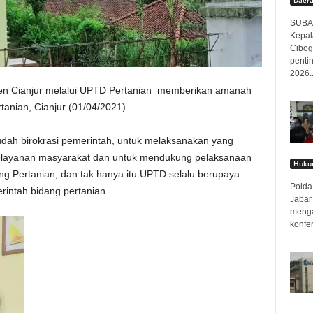
SUBAN
Kepal
Cibog
penti
2026..
ten Cianjur melalui UPTD Pertanian memberikan amanah
anian, Cianjur (01/04/2021).
h birokrasi pemerintah, untuk melaksanakan yang
elayanan masyarakat dan untuk mendukung pelaksanaan
Hukum
ng Pertanian, dan tak hanya itu UPTD selalu berupaya
Polda 
intah bidang pertanian.
Jabar
menga
konfer