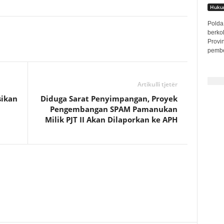
Hukum
Polda 
berko
Provi
pembe
Artikulli tjetër
sikan
Diduga Sarat Penyimpangan, Proyek
Pengembangan SPAM Pamanukan
Milik PJT II Akan Dilaporkan ke APH