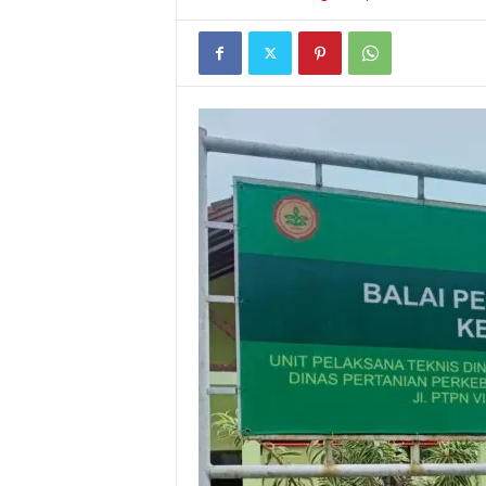
I
G
A
S
I