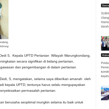
Daer
SUBAN
Ulang
Hamor
darah
ondang,
kbrong
Hukum
Dedi S, Kepala UPTD Pertanian Wilayah Warungkondang,
ngkatan secara signifikan di bidang pertanian,
Polda 
gawasan dan pengembangan di dalam pertanian.
Pemer
komit
kejah
, Dedi, S, mengatakan, selama saya diberikan amanah oleh
adi kepala UPTD, tentunya harus selalu mengupayakan
enyelesaikan permasalah pertanian.
an berusaha seoptimal mungkin selama itu baik untuk