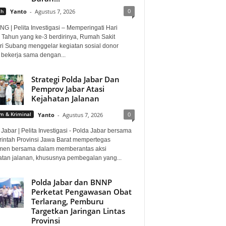
0
ah
Yanto
-
Agustus 7, 2026
G | Pelita Investigasi – Memperingati Hari
 Tahun yang ke-3 berdirinya, Rumah Sakit
i Subang menggelar kegiatan sosial donor
 bekerja sama dengan...
Strategi Polda Jabar Dan
Pemprov Jabar Atasi
Kejahatan Jalanan
0
 & Kriminal
Yanto
-
Agustus 7, 2026
Jabar | Pelita Investigasi - Polda Jabar bersama
intah Provinsi Jawa Barat mempertegas
men bersama dalam memberantas aksi
atan jalanan, khususnya pembegalan yang...
Polda Jabar dan BNNP
Perketat Pengawasan Obat
Terlarang, Pemburu
Targetkan Jaringan Lintas
Provinsi