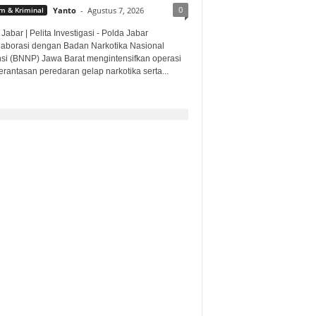
0
 & Kriminal
Yanto
-
Agustus 7, 2026
Jabar | Pelita Investigasi - Polda Jabar
laborasi dengan Badan Narkotika Nasional
nsi (BNNP) Jawa Barat mengintensifkan operasi
rantasan peredaran gelap narkotika serta...