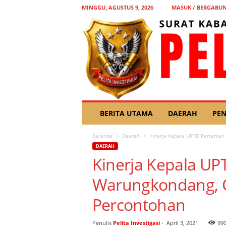
MINGGU, AGUSTUS 9, 2026
MASUK / BERGABU
P
BERITA UTAMA
DAERAH
PEN
E
L
Beranda
Daerah
Kinerja Kepala UPTD Pertanian
I
DAERAH
T
Kinerja Kepala UP
A
I
Warungkondang, C
N
V
Percontohan
E
S
T
Penulis
Pelita Investigasi
-
April 3, 2021
99