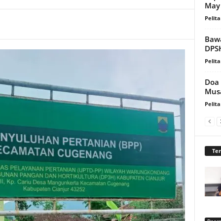
May
Pelita
Bawa
DPS
Pelita
Doa
Musa
Pelita
Te
Daer