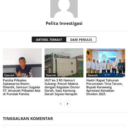
Pelita Investigasi
ARTIKEL TERKAIT
DARI PENULIS
Daerah
Daerah
Daerah
Panitia Pilkades
HUT ke-3 RS Hamori
Hadiri Rapat Tahunan
Sadawarna Resmi
Subang: Penuh Makna
Perumdam Tirta Tarum,
Dilantik, Samsuri Sugada
dengan Kegiatan Donor
Bupati Karawang
ST: Amanah Pilkades Ada
Darah, Satu Kantong
Apresiasi Kenaikan
di Pundak Panitia
Darah Sejuta Harapan
Dividen 2025
TINGGALKAN KOMENTAR