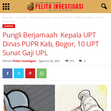
Beranda
Daerah
Pungli Berjamaah Kepala UPT Dinas PUPR Kab, Bogor, 10 UPT
Sunat Gaji...
DAERAH
Pungli Berjamaah Kepala UPT
Dinas PUPR Kab, Bogor, 10 UPT
Sunat Gaji UPL
Penulis
Pelita Investigasi
-
Agustus 26, 2021
915
0