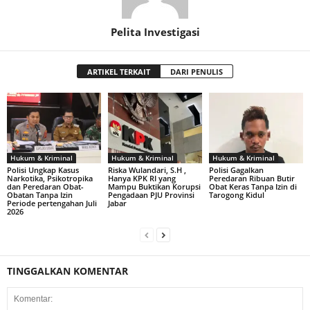
Pelita Investigasi
ARTIKEL TERKAIT
DARI PENULIS
Hukum & Kriminal
Hukum & Kriminal
Hukum & Kriminal
Polisi Ungkap Kasus
Riska Wulandari, S.H ,
Polisi Gagalkan
Narkotika, Psikotropika
Hanya KPK RI yang
Peredaran Ribuan Butir
dan Peredaran Obat-
Mampu Buktikan Korupsi
Obat Keras Tanpa Izin di
Obatan Tanpa Izin
Pengadaan PJU Provinsi
Tarogong Kidul
Periode pertengahan Juli
Jabar
2026
TINGGALKAN KOMENTAR