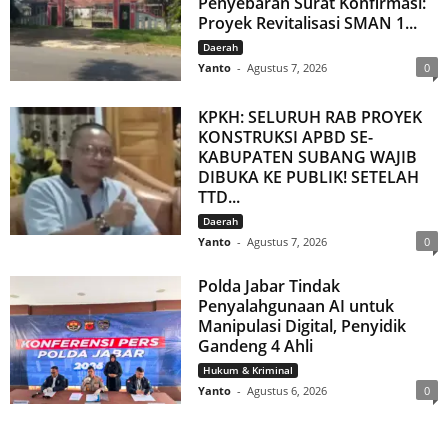
Penyebaran Surat Konfirmasi:
Proyek Revitalisasi SMAN 1...
Daerah
Yanto
-
Agustus 7, 2026
0
KPKH: SELURUH RAB PROYEK
KONSTRUKSI APBD SE-
KABUPATEN SUBANG WAJIB
DIBUKA KE PUBLIK! SETELAH
TTD...
Daerah
Yanto
-
Agustus 7, 2026
0
Polda Jabar Tindak
Penyalahgunaan AI untuk
Manipulasi Digital, Penyidik
Gandeng 4 Ahli
Hukum & Kriminal
Yanto
-
Agustus 6, 2026
0