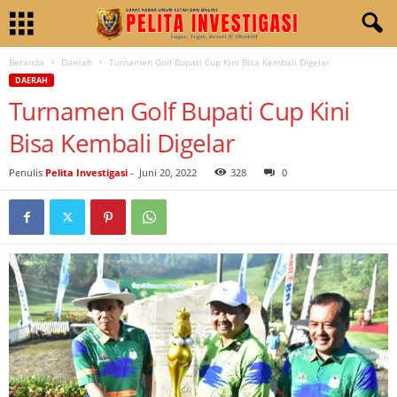
Beranda
Daerah
Turnamen Golf Bupati Cup Kini Bisa Kembali Digelar
DAERAH
Turnamen Golf Bupati Cup Kini
Bisa Kembali Digelar
Penulis
Pelita Investigasi
-
Juni 20, 2022
328
0