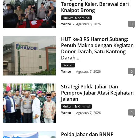
Tarogong Kaler, Berawal dari
Knalpot Brong
Hukum & Kriminal
Yanto
-
Agustus 8, 2026
0
HUT ke-3 RS Hamori Subang:
Penuh Makna dengan Kegiatan
Donor Darah, Satu Kantong
Darah...
Daerah
Yanto
-
Agustus 7, 2026
0
Strategi Polda Jabar Dan
Pemprov Jabar Atasi Kejahatan
Jalanan
Hukum & Kriminal
Yanto
-
Agustus 7, 2026
0
Polda Jabar dan BNNP