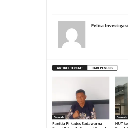
Pelita Investigasi
ARTIKEL TERKAIT
DARI PENULIS
Daerah
Daerah
Panitia Pilkades Sadawarna
HUT ke