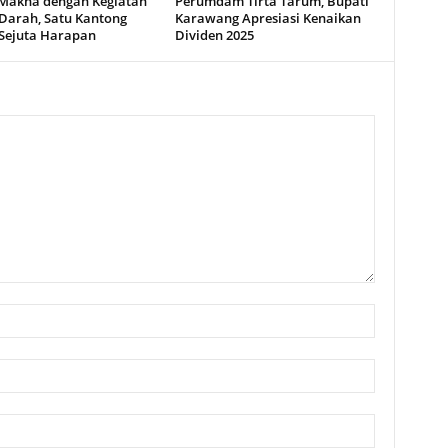
Makna dengan Kegiatan
Perumdam Tirta Tarum, Bupati
Darah, Satu Kantong
Karawang Apresiasi Kenaikan
Sejuta Harapan
Dividen 2025