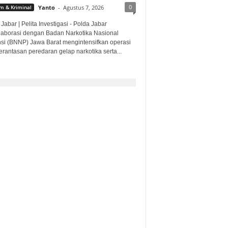
0
 & Kriminal
Yanto
-
Agustus 7, 2026
Jabar | Pelita Investigasi - Polda Jabar
laborasi dengan Badan Narkotika Nasional
nsi (BNNP) Jawa Barat mengintensifkan operasi
rantasan peredaran gelap narkotika serta...