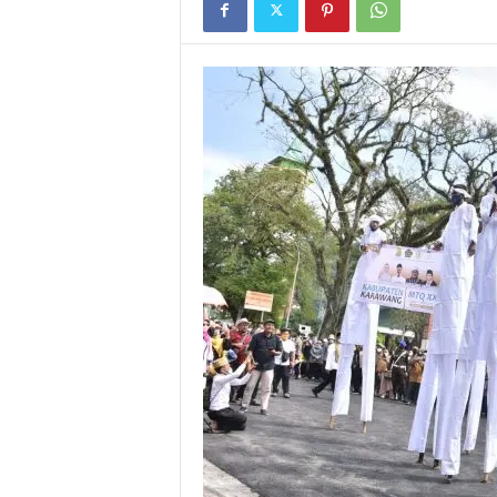
I
G
A
S
I