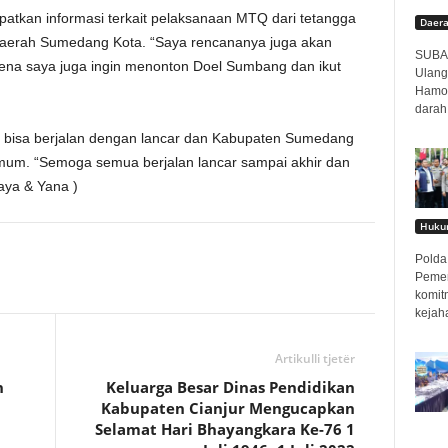
atkan informasi terkait pelaksanaan MTQ dari tetangga
Daer
daerah Sumedang Kota. “Saya rencananya juga akan
SUBAN
na saya juga ingin menonton Doel Sumbang dan ikut
Ulang
Hamor
darah
ut bisa berjalan dengan lancar dan Kabupaten Sumedang
umum. “Semoga semua berjalan lancar sampai akhir dan
aya & Yana )
Hukum
Polda 
Pemer
komit
kejah
Artikulli tjetër
n
Keluarga Besar Dinas Pendidikan
Kabupaten Cianjur Mengucapkan
Selamat Hari Bhayangkara Ke-76 1