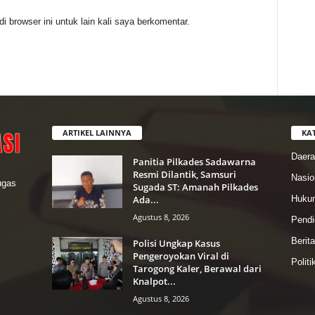
 browser ini untuk lain kali saya berkomentar.
ARTIKEL LAINNYA
KA
Daer
Panitia Pilkades Sadawarna
Resmi Dilantik, Samsuri
Nasio
lugas
Sugada ST: Amanah Pilkades
Ada...
Hukum
Agustus 8, 2026
Pendi
Berit
Polisi Ungkap Kasus
Pengeroyokan Viral di
Politi
Tarogong Kaler, Berawal dari
Knalpot...
Agustus 8, 2026