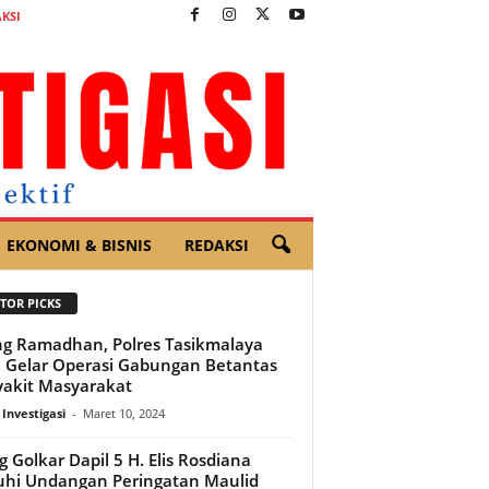
KSI
EKONOMI & BISNIS
REDAKSI
TOR PICKS
ng Ramadhan, Polres Tasikmalaya
 Gelar Operasi Gabungan Betantas
akit Masyarakat
 Investigasi
-
Maret 10, 2024
g Golkar Dapil 5 H. Elis Rosdiana
hi Undangan Peringatan Maulid