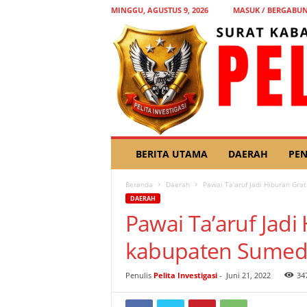
MINGGU, AGUSTUS 9, 2026
MASUK / BERGABU
P
BERITA UTAMA
DAERAH
PEN
E
L
Beranda
Daerah
Pawai Ta’aruf Jadi Hiburan Gr
I
DAERAH
T
Pawai Ta’aruf Jadi
A
I
kabupaten Sumed
N
V
E
Penulis
Pelita Investigasi
-
Juni 21, 2022
34
S
T