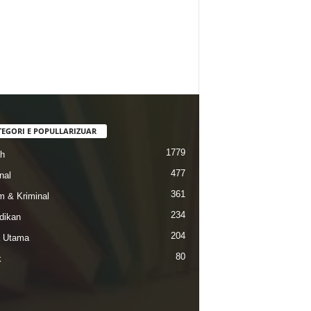
TEGORI E POPULLARIZUAR
1779
ah
477
nal
361
 & Kriminal
234
dikan
204
a Utama
80
k