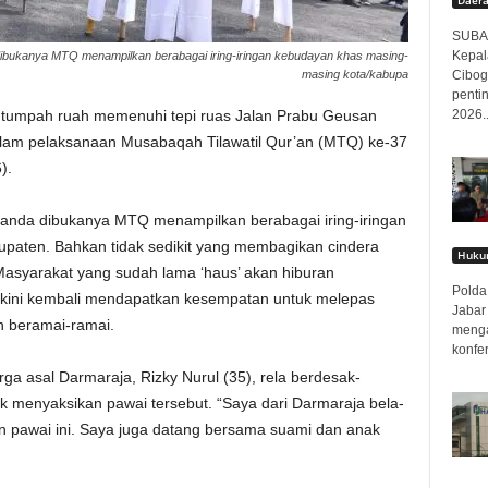
SUBAN
Kepal
dibukanya MTQ menampilkan berabagai iring-iringan kebudayan khas masing-
Cibog
masing kota/kabupa
penti
2026..
tumpah ruah memenuhi tepi ruas Jalan Prabu Geusan
alam pelaksanaan Musabaqah Tilawatil Qur’an (MTQ) ke-37
).
tanda dibukanya MTQ menampilkan berabagai iring-iringan
paten. Bahkan tidak sedikit yang membagikan cindera
Hukum
Masyarakat yang sudah lama ‘haus’ akan hiburan
Polda 
 kini kembali mendapatkan kesempatan untuk melepas
Jabar
n beramai-ramai.
menga
konfer
a asal Darmaraja, Rizky Nurul (35), rela berdesak-
 menyaksikan pawai tersebut. “Saya dari Darmaraja bela-
an pawai ini. Saya juga datang bersama suami dan anak