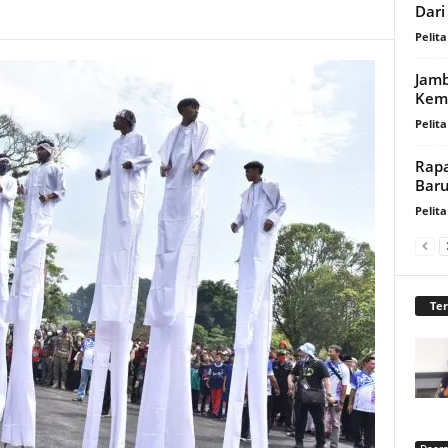
Dari
Pelita
Jamb
Kem
Pelita
Rapa
Bar
Pelita
Te
Daer