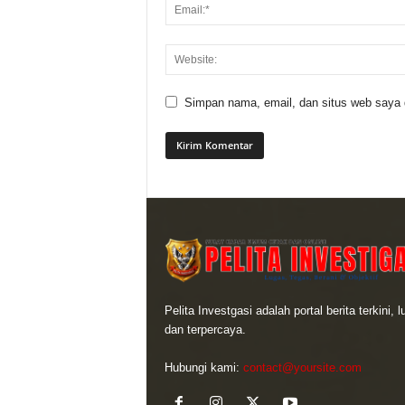
Simpan nama, email, dan situs web saya di
Pelita Investgasi adalah portal berita terkini, 
dan terpercaya.
Hubungi kami:
contact@yoursite.com