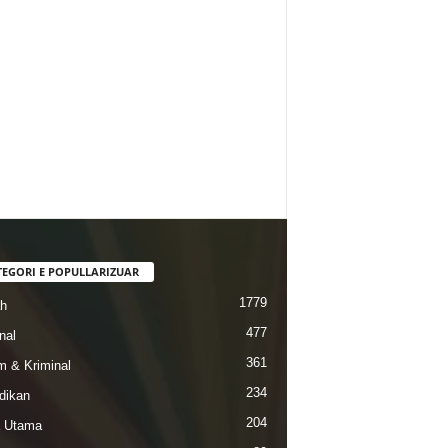
TEGORI E POPULLARIZUAR
1779
ah
477
nal
361
 & Kriminal
234
dikan
204
a Utama