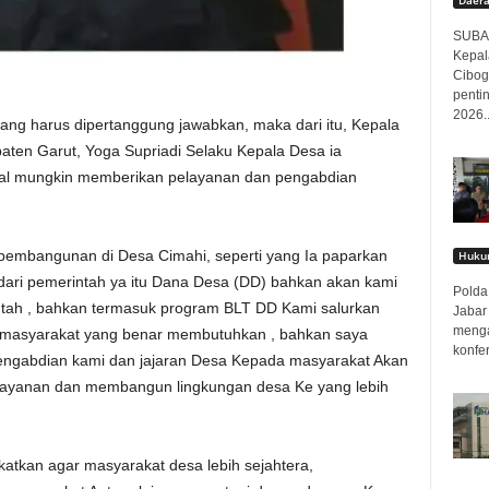
SUBAN
Kepal
Cibog
penti
2026..
ng harus dipertanggung jawabkan, maka dari itu, Kepala
ten Garut, Yoga Supriadi Selaku Kepala Desa ia
l mungkin memberikan pelayanan dan pengabdian
k pembangunan di Desa Cimahi, seperti yang Ia paparkan
Hukum
 dari pemerintah ya itu Dana Desa (DD) bahkan akan kami
Polda 
intah , bahkan termasuk program BLT DD Kami salurkan
Jabar
menga
a masyarakat yang benar membutuhkan , bahkan saya
konfer
engabdian kami dan jajaran Desa Kepada masyarakat Akan
pelayanan dan membangun lingkungan desa Ke yang lebih
atkan agar masyarakat desa lebih sejahtera,