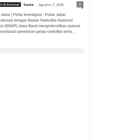
0
 & Kriminal
Yanto
-
Agustus 7, 2026
Jabar | Pelita Investigasi - Polda Jabar
laborasi dengan Badan Narkotika Nasional
nsi (BNNP) Jawa Barat mengintensifkan operasi
rantasan peredaran gelap narkotika serta...