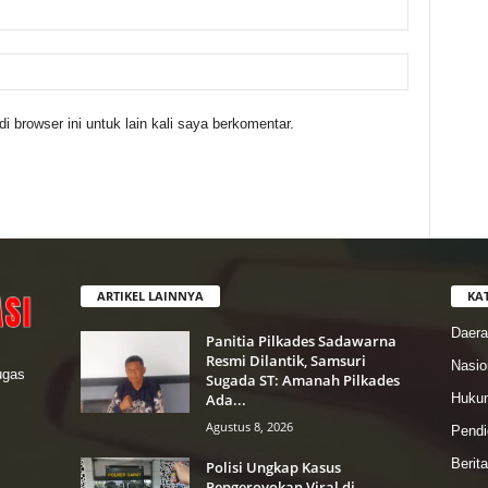
 browser ini untuk lain kali saya berkomentar.
ARTIKEL LAINNYA
KA
Daer
Panitia Pilkades Sadawarna
Resmi Dilantik, Samsuri
Nasio
lugas
Sugada ST: Amanah Pilkades
Ada...
Hukum
Agustus 8, 2026
Pendi
Berit
Polisi Ungkap Kasus
Pengeroyokan Viral di