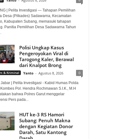
Yanto
-
Agustus 8, 2026
G | Pelita Investigasi — Tahapan Pemilihan
a Desa (Pilkades) Sadawarna, Kecamatan
o, Kabupaten Subang, memasuki tahapan
ng. Panitia Pemilihan Desa Sadawarna Tahun
.
Polisi Ungkap Kasus
Pengeroyokan Viral di
Tarogong Kaler, Berawal
dari Knalpot Brong
0
 & Kriminal
Yanto
-
Agustus 8, 2026
Jabar | Pelita Investigasi - Kabid Humas Polda
 Kombes Pol. Hendra Rochmawan S.I.K., M.H
takan bahwa Polres Garut menggelar
ensi Pers pada...
HUT ke-3 RS Hamori
Subang: Penuh Makna
dengan Kegiatan Donor
Darah, Satu Kantong
Darah...