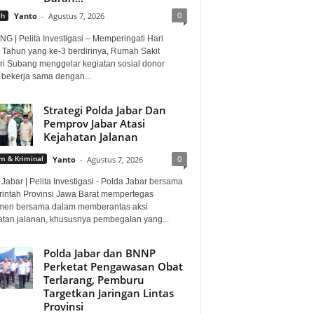
0
ah
Yanto
-
Agustus 7, 2026
G | Pelita Investigasi – Memperingati Hari
 Tahun yang ke-3 berdirinya, Rumah Sakit
i Subang menggelar kegiatan sosial donor
 bekerja sama dengan...
Strategi Polda Jabar Dan
Pemprov Jabar Atasi
Kejahatan Jalanan
0
 & Kriminal
Yanto
-
Agustus 7, 2026
Jabar | Pelita Investigasi - Polda Jabar bersama
intah Provinsi Jawa Barat mempertegas
men bersama dalam memberantas aksi
atan jalanan, khususnya pembegalan yang...
Polda Jabar dan BNNP
Perketat Pengawasan Obat
Terlarang, Pemburu
Targetkan Jaringan Lintas
Provinsi