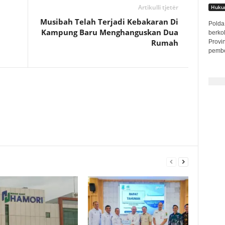
Artikulli tjetër
Hukum
Musibah Telah Terjadi Kebakaran Di
Polda 
Kampung Baru Menghanguskan Dua
berko
Rumah
Provi
pembe