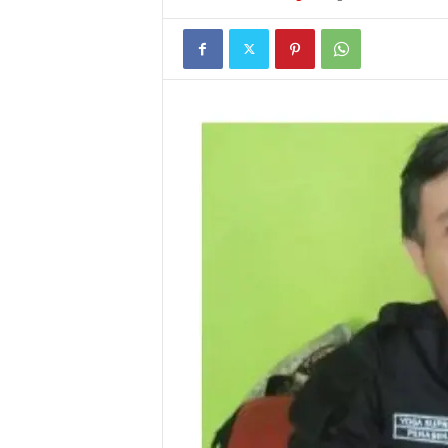
I
G
A
S
I