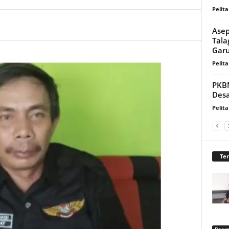
Pelita
Asep
Tala
Garu
Pelita
PKBM
Desa
Pelita
Te
Daer