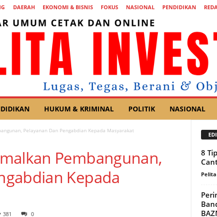
NG
DAERAH
EKONOMI & BISNIS
FOKUS
NASIONAL
PENDIDIKAN
REDA
DIDIKAN
HUKUM & KRIMINAL
POLITIK
NASIONAL
angunan, Pelayanan Dan Pengabdian Kepada Masyarakat
EDI
timalkan Pembangunan,
8 Ti
Cant
ngabdian Kepada
Pelita
Peri
Band
BAZ
381
0