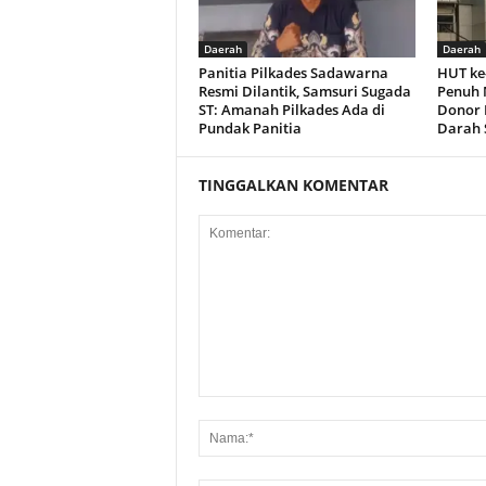
Daerah
Daerah
Panitia Pilkades Sadawarna
HUT ke
Resmi Dilantik, Samsuri Sugada
Penuh 
ST: Amanah Pilkades Ada di
Donor 
Pundak Panitia
Darah 
TINGGALKAN KOMENTAR