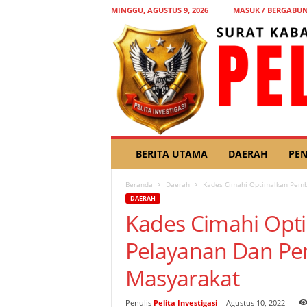
MINGGU, AGUSTUS 9, 2026
MASUK / BERGABU
P
BERITA UTAMA
DAERAH
PEN
E
L
Beranda
Daerah
Kades Cimahi Optimalkan Pemb
I
DAERAH
T
Kades Cimahi Op
A
I
Pelayanan Dan Pe
N
V
Masyarakat
E
S
T
Penulis
Pelita Investigasi
-
Agustus 10, 2022