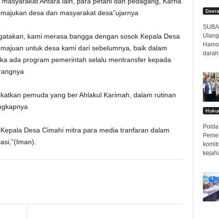
masyarakat Antara lain, para petani dan pedagang, Karna
Daer
memajukan desa dan masyarakat desa”ujarnya
SUBAN
Ulang
engatakan, kami merasa bangga dengan sosok Kepala Desa
Hamor
emajuan untuk desa kami dari sebelumnya, baik dalam
darah
ika ada program pemerintah selalu mentransfer kepada
erangnya
ngkatkan pemuda yang ber Ahlakul Karimah, dalam rutinan
ngkapnya
Hukum
Polda 
Kepala Desa Cimahi mitra para media tranfaran dalam
Pemer
iasi,”(Iman).
komit
kejah