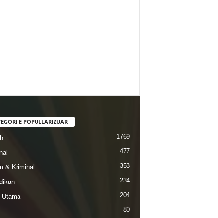
TEGORI E POPULLARIZUAR
1769
ah
477
nal
353
 & Kriminal
234
dikan
204
a Utama
80
k