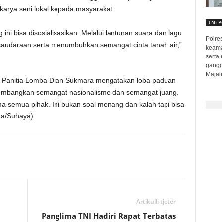
karya seni lokal kepada masyarakat.
TNI-P
i bisa disosialisasikan. Melalui lantunan suara dan lagu
Polre
ersaudaraan serta menumbuhkan semangat cinta tanah air,”
keama
serta
gangg
Majal
a Panitia Lomba Dian Sukmara mengatakan loba paduan
embangkan semangat nasionalisme dan semangat juang.
a semua pihak. Ini bukan soal menang dan kalah tapi bisa
na/Suhaya)
Artikulli tjetër
Panglima TNI Hadiri Rapat Terbatas