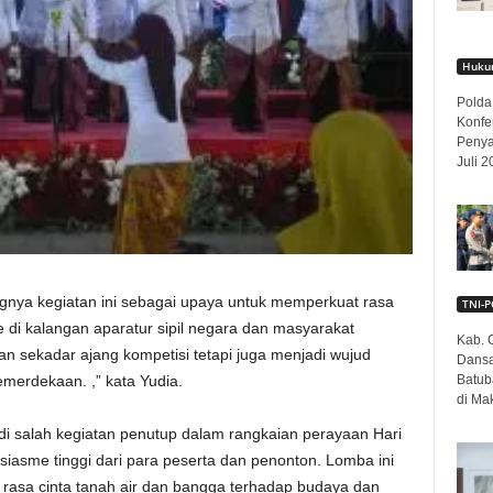
Hukum
Polda
Konfe
Penya
Juli 2
gnya kegiatan ini sebagai upaya untuk memperkuat rasa
TNI-P
di kalangan aparatur sipil negara dan masyarakat
Kab. C
 sekadar ajang kompetisi tetapi juga menjadi wujud
Dansa
merdekaan. ,” kata Yudia.
Batub
di Mak
i salah kegiatan penutup dalam rangkaian perayaan Hari
asme tinggi dari para peserta dan penonton. Lomba ini
asa cinta tanah air dan bangga terhadap budaya dan