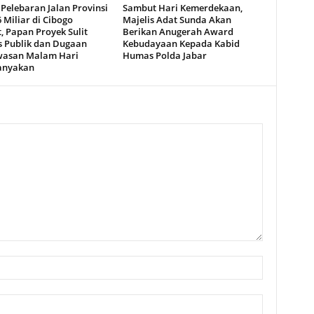
Pelebaran Jalan Provinsi
Sambut Hari Kemerdekaan,
 Miliar di Cibogo
Majelis Adat Sunda Akan
, Papan Proyek Sulit
Berikan Anugerah Award
s Publik dan Dugaan
Kebudayaan Kepada Kabid
asan Malam Hari
Humas Polda Jabar
anyakan