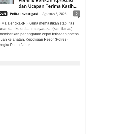
Pemilik Berikan Apresiasi
dan Ucapan Terima Kasih...
0
OLRI
Pelita Investigasi
-
Agustus 5, 2026
s Majalengka-(PI). Guna memastikan stabilitas
nan dan ketertiban masyarakat (kamtibmas)
 memberikan penanganan cepat terhadap potensi
uan kejahatan, Kepolisian Resor (Polres)
engka Polda Jabar...