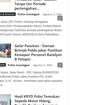
Tanpa Izin Periode
pertengahan...
 & Kriminal
Pelita Investigasi
-
Agustus 5, 2026
0
 Jabar-(PI). Polres Subang menggelar
rensi Pers Pengungkapan Kasus Tindak Pidana
lahgunaan Narkoba periode pertengahan Bulan
026 pada Selasa (4/8/2026) di Aula Patriatama...
Gelar Pasukan : Dansat
Brimob Polda Jabar Pastikan
Kesiapan Personel Batalyon
B Pelopor
0
OLRI
Pelita Investigasi
-
Agustus 5, 2026
ianjur, Jawa Barat – (PI). Selasa (04/08/2026).
t Brimob Polda Jabar Kombes Pol. Zuhdi
ara, S.I.K., M.Han., memimpin apel gelar pasukan
o...
Hasil KRYD Polisi Temukan
Sepeda Motor Hilang,