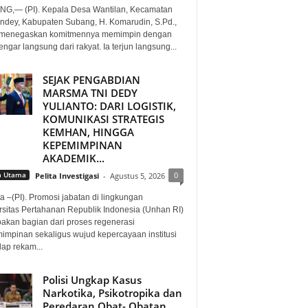
G,— (PI). Kepala Desa Wantilan, Kecamatan
ndey, Kabupaten Subang, H. Komarudin, S.Pd.,
. menegaskan komitmennya memimpin dengan
gar langsung dari rakyat. Ia terjun langsung...
SEJAK PENGABDIAN
MARSMA TNI DEDY
YULIANTO: DARI LOGISTIK,
KOMUNIKASI STRATEGIS
KEMHAN, HINGGA
KEPEMIMPINAN
AKADEMIK...
0
a Utama
Pelita Investigasi
-
Agustus 5, 2026
a –(PI). Promosi jabatan di lingkungan
rsitas Pertahanan Republik Indonesia (Unhan RI)
akan bagian dari proses regenerasi
impinan sekaligus wujud kepercayaan institusi
dap rekam...
Polisi Ungkap Kasus
Narkotika, Psikotropika dan
Peredaran Obat- Obatan