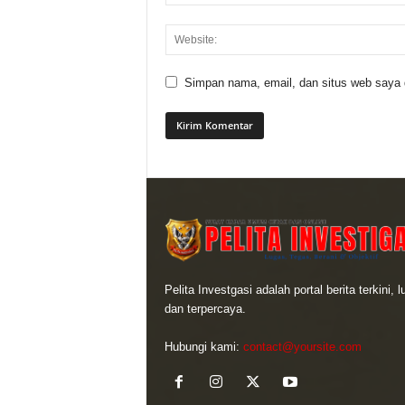
Simpan nama, email, dan situs web saya di
Pelita Investgasi adalah portal berita terkini, 
dan terpercaya.
Hubungi kami:
contact@yoursite.com