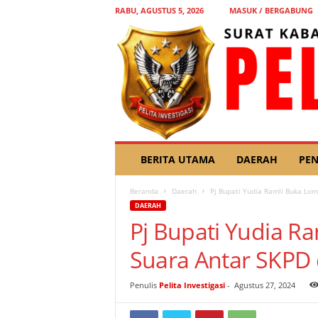
RABU, AGUSTUS 5, 2026
MASUK / BERGABUNG
P
BERITA UTAMA
DAERAH
PEN
E
L
Beranda
Daerah
Pj Bupati Yudia Ramli Buka Lo
I
DAERAH
T
Pj Bupati Yudia 
A
I
Suara Antar SKPD
N
V
E
Penulis
Pelita Investigasi
-
Agustus 27, 2024
S
T