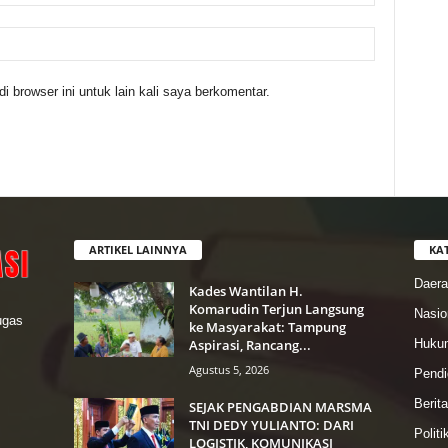
 browser ini untuk lain kali saya berkomentar.
ARTIKEL LAINNYA
KA
Daer
Kades Wantilan H.
Komarudin Terjun Langsung
Nasio
lugas
ke Masyarakat: Tampung
Aspirasi, Rancang...
Hukum
Agustus 5, 2026
Pendi
Berit
SEJAK PENGABDIAN MARSMA
TNI DEDY YULIANTO: DARI
Politi
LOGISTIK, KOMUNIKASI