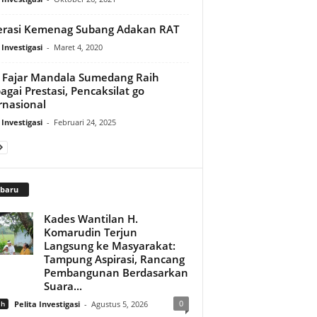
erasi Kemenag Subang Adakan RAT
 Investigasi
-
Maret 4, 2020
Fajar Mandala Sumedang Raih
agai Prestasi, Pencaksilat go
rnasional
 Investigasi
-
Februari 24, 2025
rbaru
Kades Wantilan H.
Komarudin Terjun
Langsung ke Masyarakat:
Tampung Aspirasi, Rancang
Pembangunan Berdasarkan
Suara...
0
ah
Pelita Investigasi
-
Agustus 5, 2026