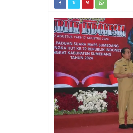
I
G
A
S
I