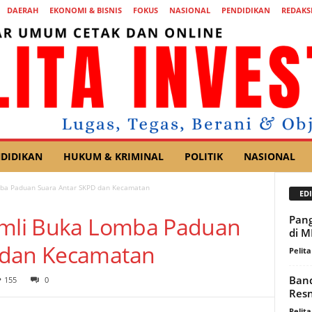
DAERAH
EKONOMI & BISNIS
FOKUS
NASIONAL
PENDIDIKAN
REDAKS
DIDIKAN
HUKUM & KRIMINAL
POLITIK
NASIONAL
mba Paduan Suara Antar SKPD dan Kecamatan
EDI
Ramli Buka Lomba Paduan
Pang
di 
 dan Kecamatan
Pelita
Band
155
0
Resn
Pelita