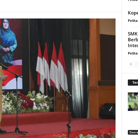
Kop
Pelita
SMK 
Berb
Inte
Pelita
Te
Daer