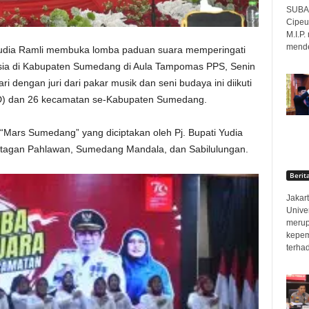
SUBAN
Cipeu
M.I.P
menden
Yudia Ramli membuka lomba paduan suara memperingati
esia di Kabupaten Sumedang di Aula Tampomas PPS, Senin
i dengan juri dari pakar musik dan seni budaya ini diikuti
D) dan 26 kecamatan se-Kabupaten Sumedang.
Mars Sumedang” yang diciptakan oleh Pj. Bupati Yudia
ratagan Pahlawan, Sumedang Mandala, dan Sabilulungan.
Berit
Jakart
Unive
merup
kepem
terha