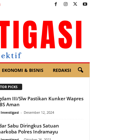
I
EKONOMI & BISNIS
REDAKSI
TOR PICKS
dam III/Slw Pastikan Kunker Wapres
MBS Aman
 Investigasi
-
Desember 12, 2024
ar Sabu Diringkus Satuan
arkoba Polres Indramayu
 Investigasi
-
Oktober 26, 2021