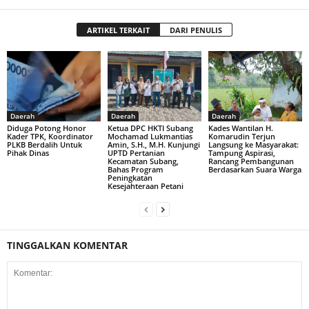
ARTIKEL TERKAIT
DARI PENULIS
Daerah
Daerah
Daerah
Diduga Potong Honor
Ketua DPC HKTI Subang
Kades Wantilan H.
Kader TPK, Koordinator
Mochamad Lukmantias
Komarudin Terjun
PLKB Berdalih Untuk
Amin, S.H., M.H. Kunjungi
Langsung ke Masyarakat:
Pihak Dinas
UPTD Pertanian
Tampung Aspirasi,
Kecamatan Subang,
Rancang Pembangunan
Bahas Program
Berdasarkan Suara Warga
Peningkatan
Kesejahteraan Petani
TINGGALKAN KOMENTAR