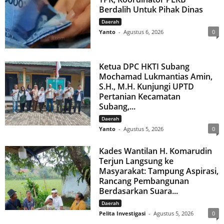
Berdalih Untuk Pihak Dinas
Daerah
Yanto
-
Agustus 6, 2026
0
Ketua DPC HKTI Subang
Mochamad Lukmantias Amin,
S.H., M.H. Kunjungi UPTD
Pertanian Kecamatan
Subang,...
Daerah
Yanto
-
Agustus 5, 2026
0
Kades Wantilan H. Komarudin
Terjun Langsung ke
Masyarakat: Tampung Aspirasi,
Rancang Pembangunan
Berdasarkan Suara...
Daerah
Pelita Investigasi
-
Agustus 5, 2026
0