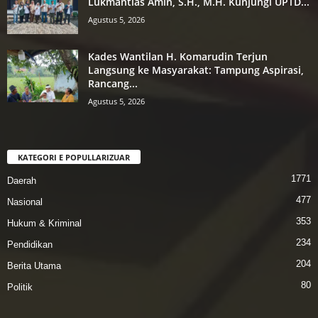
Lukmantias Amin, S.H., M.H. Kunjungi UPTD...
Agustus 5, 2026
Kades Wantilan H. Komarudin Terjun
Langsung ke Masyarakat: Tampung Aspirasi,
Rancang...
Agustus 5, 2026
KATEGORI E POPULLARIZUAR
1771
Daerah
477
Nasional
353
Hukum & Kriminal
234
Pendidikan
204
Berita Utama
80
Politik