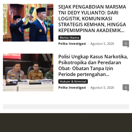
SEJAK PENGABDIAN MARSMA
TNI DEDY YULIANTO: DARI
LOGISTIK, KOMUNIKASI
STRATEGIS KEMHAN, HINGGA
KEPEMIMPINAN AKADEMIK...
Berita Utama
Pelita Investigasi
-
Agustus 5, 2026
0
Polisi Ungkap Kasus Narkotika,
Psikotropika dan Peredaran
Obat- Obatan Tanpa Izin
Periode pertengahan...
Hukum & Kriminal
Pelita Investigasi
-
Agustus 5, 2026
0