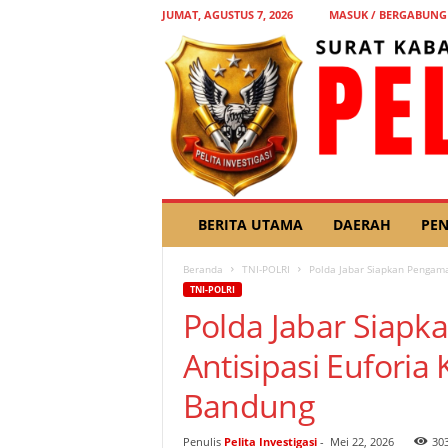
JUMAT, AGUSTUS 7, 2026
MASUK / BERGABUNG
P
BERITA UTAMA
DAERAH
PEN
E
L
Beranda
TNI-POLRI
Polda Jabar Siapkan Pengam
I
TNI-POLRI
T
Polda Jabar Siap
A
I
Antisipasi Eufori
N
V
Bandung
E
S
T
Penulis
Pelita Investigasi
-
Mei 22, 2026
30