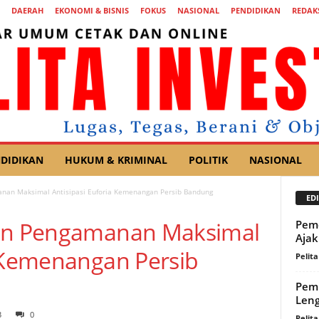
DAERAH
EKONOMI & BISNIS
FOKUS
NASIONAL
PENDIDIKAN
REDAK
DIDIKAN
HUKUM & KRIMINAL
POLITIK
NASIONAL
anan Maksimal Antisipasi Euforia Kemenangan Persib Bandung
EDI
kan Pengamanan Maksimal
Pemd
Ajak
a Kemenangan Persib
Pelita
Pemk
Leng
3
0
Pelita