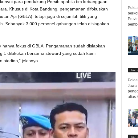
 konvoi para pendukung Persib apabila tim kebanggaan
Polda 
juara. Khusus di Kota Bandung, pengamanan difokuskan
berko
tan Api (GBLA), tetapi juga di sejumlah titik yang
Provi
oh. Sebanyak 3.000 personel gabungan telah disiagakan
pembe
dak hanya fokus di GBLA. Pengamanan sudah disiapkan
Ring 1 dilakukan bersama steward yang sudah kami
 stadion,” jelasnya.
Hukum
Polda 
Jawa 
pengg
alias 
Hukum