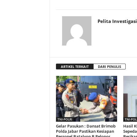
Pelita Investigasi
ARTIKEL TERKAIT
DARI PENULIS
TNI-POLRI
TNI-POL
Gelar Pasukan : Dansat Brimob
Hasil 
Polda Jabar Pastikan Kesiapan
Sepeda
Personel Batalyon B Pelopor
Berika