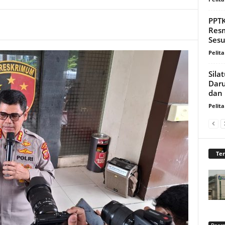
PPTK
Resm
Sesu
Pelita
Sila
Daru
dan 
Pelita
Te
Daer