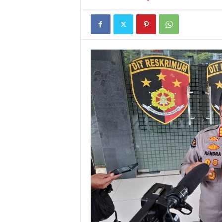
I
G
A
S
I