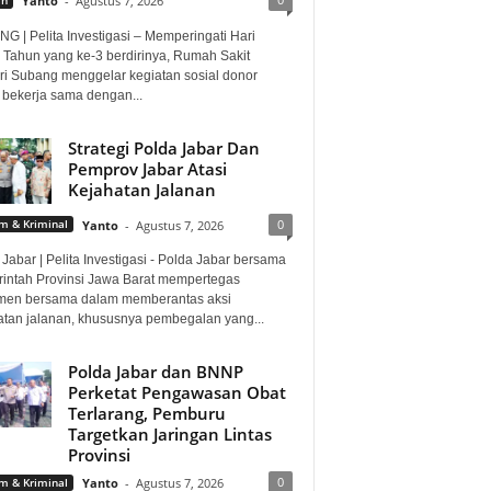
Yanto
-
Agustus 7, 2026
G | Pelita Investigasi – Memperingati Hari
 Tahun yang ke-3 berdirinya, Rumah Sakit
i Subang menggelar kegiatan sosial donor
 bekerja sama dengan...
Strategi Polda Jabar Dan
Pemprov Jabar Atasi
Kejahatan Jalanan
0
 & Kriminal
Yanto
-
Agustus 7, 2026
Jabar | Pelita Investigasi - Polda Jabar bersama
intah Provinsi Jawa Barat mempertegas
men bersama dalam memberantas aksi
atan jalanan, khususnya pembegalan yang...
Polda Jabar dan BNNP
Perketat Pengawasan Obat
Terlarang, Pemburu
Targetkan Jaringan Lintas
Provinsi
0
 & Kriminal
Yanto
-
Agustus 7, 2026