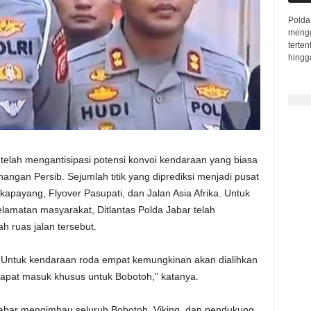
Polda 
mengge
terte
hingga
a telah mengantisipasi potensi konvoi kendaraan yang biasa
ngan Persib. Sejumlah titik yang diprediksi menjadi pusat
apayang, Flyover Pasupati, dan Jalan Asia Afrika. Untuk
amatan masyarakat, Ditlantas Polda Jabar telah
h ruas jalan tersebut.
s. Untuk kendaraan roda empat kemungkinan akan dialihkan
 dapat masuk khusus untuk Bobotoh,” katanya.
 Jabar mengimbau seluruh Bobotoh, Viking, dan pendukung