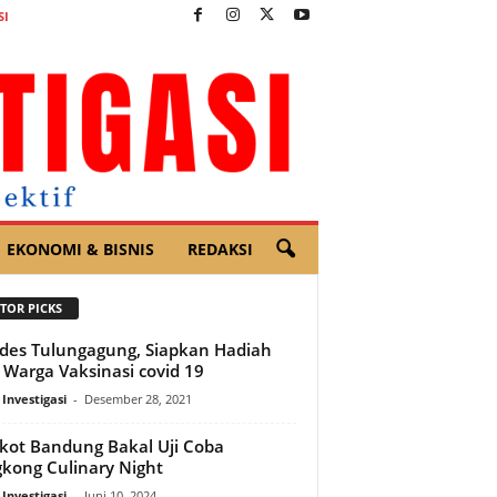
SI
EKONOMI & BISNIS
REDAKSI
TOR PICKS
es Tulungagung, Siapkan Hadiah
 Warga Vaksinasi covid 19
 Investigasi
-
Desember 28, 2021
ot Bandung Bakal Uji Coba
kong Culinary Night
 Investigasi
-
Juni 10, 2024