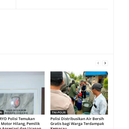
RI
TNI-POLRI
KRYD Polisi Temukan
Polisi Distribusikan Air Bersih
 Motor Hilang, Pemilik
Gratis bagi Warga Terdampak
n Apresiasi dan Ucapan
Kemarau