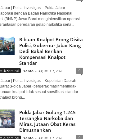
Jabar | Pelita Investigasi - Polda Jabar
laborasi dengan Badan Narkotika Nasional
nsi (BNNP) Jawa Barat mengintensifkan operasi
rantasan peredaran gelap narkotika serta...
Ribuan Knalpot Brong Disita
Polisi, Gubernur Jabar Kang
Dedi Bakal Berikan
Kompensasi Knalpot
Standar
0
 & Kriminal
Yanto
-
Agustus 7, 2026
Jabar | Pelita Investigasi - Kepolisian Daerah
Barat (Polda Jabar) bergerak masif menindak
unaan knalpot tidak sesuai spesifikasi standar
knalpot brong...
Polda Jabar Gulung 1.245
Tersangka Narkoba dan
Miras, Jutaan Obat Keras
Dimusnahkan
0
 & Kriminal
Yanto
-
Agustus 7, 2026