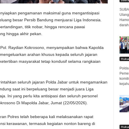
SUBAN
menyiapkan pengamanan maksimal guna mengantisipasi
Ulang
peluang besar Persib Bandung menjuarai Liga Indonesia.
Hamor
darah
ertandingan, titik nobar, hingga rencana pawai
ng hingga akhir pekan.
es Pol. Raydian Kokrosono, menyampaikan bahwa Kapolda
h mengeluarkan arahan khusus kepada seluruh jajaran
Hukum
etertiban masyarakat tetap kondusif selama rangkaian
Polda 
Pemer
komit
intahkan seluruh jajaran Polda Jabar untuk mengamankan
kejah
andung saat ini berpeluang besar menjadi juara Liga
a. Ini yang perlu kita antisipasi dan seluruh personel
okrosono Di Mapolda Jabar, Jumat (22/05/2026).
ran Polres telah beberapa kali melaksanakan rapat
nsi kerawanan, termasuk kegiatan nonton bareng di
Hukum