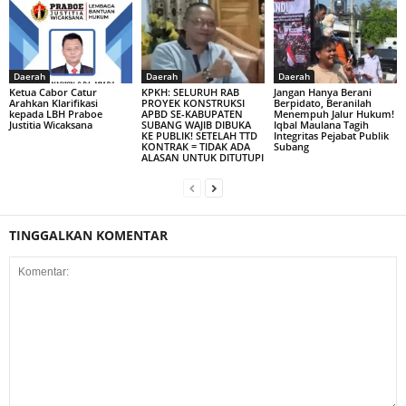
Daerah
Daerah
Daerah
Ketua Cabor Catur
KPKH: SELURUH RAB
Jangan Hanya Berani
Arahkan Klarifikasi
PROYEK KONSTRUKSI
Berpidato, Beranilah
kepada LBH Praboe
APBD SE-KABUPATEN
Menempuh Jalur Hukum!
Justitia Wicaksana
SUBANG WAJIB DIBUKA
Iqbal Maulana Tagih
KE PUBLIK! SETELAH TTD
Integritas Pejabat Publik
KONTRAK = TIDAK ADA
Subang
ALASAN UNTUK DITUTUPI
TINGGALKAN KOMENTAR