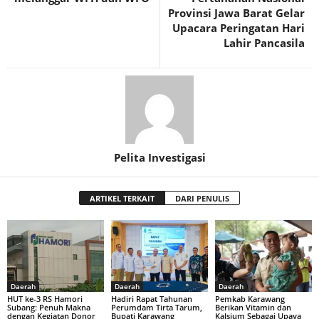
Provinsi Jawa Barat Gelar
Upacara Peringatan Hari
Lahir Pancasila
Pelita Investigasi
ARTIKEL TERKAIT
DARI PENULIS
Daerah
Daerah
Daerah
HUT ke-3 RS Hamori
Hadiri Rapat Tahunan
Pemkab Karawang
Subang: Penuh Makna
Perumdam Tirta Tarum,
Berikan Vitamin dan
dengan Kegiatan Donor
Bupati Karawang
Kalsium Sebagai Upaya